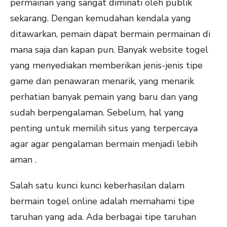
permainan yang sangat diminati oleh publik
sekarang. Dengan kemudahan kendala yang
ditawarkan, pemain dapat bermain permainan di
mana saja dan kapan pun. Banyak website togel
yang menyediakan memberikan jenis-jenis tipe
game dan penawaran menarik, yang menarik
perhatian banyak pemain yang baru dan yang
sudah berpengalaman. Sebelum, hal yang
penting untuk memilih situs yang terpercaya
agar agar pengalaman bermain menjadi lebih
aman .
Salah satu kunci kunci keberhasilan dalam
bermain togel online adalah memahami tipe
taruhan yang ada. Ada berbagai tipe taruhan