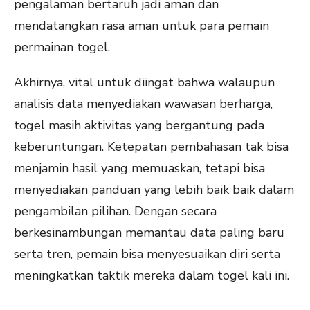
pengalaman bertaruh jadi aman dan
mendatangkan rasa aman untuk para pemain
permainan togel.
Akhirnya, vital untuk diingat bahwa walaupun
analisis data menyediakan wawasan berharga,
togel masih aktivitas yang bergantung pada
keberuntungan. Ketepatan pembahasan tak bisa
menjamin hasil yang memuaskan, tetapi bisa
menyediakan panduan yang lebih baik baik dalam
pengambilan pilihan. Dengan secara
berkesinambungan memantau data paling baru
serta tren, pemain bisa menyesuaikan diri serta
meningkatkan taktik mereka dalam togel kali ini.