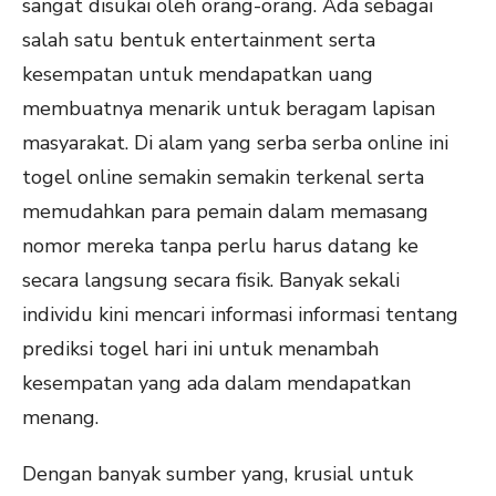
sangat disukai oleh orang-orang. Ada sebagai
salah satu bentuk entertainment serta
kesempatan untuk mendapatkan uang
membuatnya menarik untuk beragam lapisan
masyarakat. Di alam yang serba serba online ini
togel online semakin semakin terkenal serta
memudahkan para pemain dalam memasang
nomor mereka tanpa perlu harus datang ke
secara langsung secara fisik. Banyak sekali
individu kini mencari informasi informasi tentang
prediksi togel hari ini untuk menambah
kesempatan yang ada dalam mendapatkan
menang.
Dengan banyak sumber yang, krusial untuk