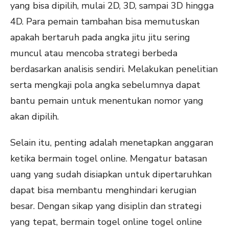
yang bisa dipilih, mulai 2D, 3D, sampai 3D hingga
4D. Para pemain tambahan bisa memutuskan
apakah bertaruh pada angka jitu jitu sering
muncul atau mencoba strategi berbeda
berdasarkan analisis sendiri. Melakukan penelitian
serta mengkaji pola angka sebelumnya dapat
bantu pemain untuk menentukan nomor yang
akan dipilih.
Selain itu, penting adalah menetapkan anggaran
ketika bermain togel online. Mengatur batasan
uang yang sudah disiapkan untuk dipertaruhkan
dapat bisa membantu menghindari kerugian
besar. Dengan sikap yang disiplin dan strategi
yang tepat, bermain togel online togel online