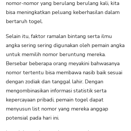
nomor-nomor yang berulang berulang kali, kita
bisa meningkatkan peluang keberhasilan dalam
bertaruh togel.
Selain itu, faktor ramalan bintang serta ilmu
angka sering sering digunakan oleh pemain angka
untuk memilih nomor beruntung mereka.
Bersebar beberapa orang meyakini bahwasanya
nomor tertentu bisa membawa nasib baik sesuai
dengan zodiak dan tanggal lahir. Dengan
mengombinasikan informasi statistik serta
kepercayaan pribadi, pemain togel dapat
menyusun list nomor yang mereka anggap
potensial pada hari ini.