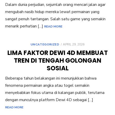
Dalam dunia perjudian, sejumlah orang mencari jalan agar
mengubah nasib hidup mereka lewat permainan yang
sangat penuh tantangan. Salah satu game yang semakin
menarik perhatian […]
READ MORE
POSTED
UNCATEGORIZED
APRIL 29, 2026
ON
LIMA FAKTOR DEWI 4D MEMBUAT
TREN DI TENGAH GOLONGAN
SOSIAL
Beberapa tahun belakangan ini menunjukkan bahwa
fenomena permainan angka atau togel semakin
menyebabkan fokus utama di kalangan publik, terutama
dengan munculnya platform Dewi 4D sebagai […]
READ MORE