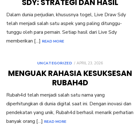
SDY: STRATEGI DAN HASIL
Dalam dunia perjudian, khususnya togel, Live Draw Sdy
telah menjadi salah satu aspek yang paling ditunggu-
tunggu oleh para pemain. Setiap hasil dari Live Sdy
memberikan […]
READ MORE
POSTED
UNCATEGORIZED
APRIL 23, 2026
ON
MENGUAK RAHASIA KESUKSESAN
RUBAH4D
Rubah4d telah menjadi salah satu nama yang
diperhitungkan di dunia digital saat ini. Dengan inovasi dan
pendekatan yang unik, Rubah4d berhasil menarik perhatian
banyak orang […]
READ MORE