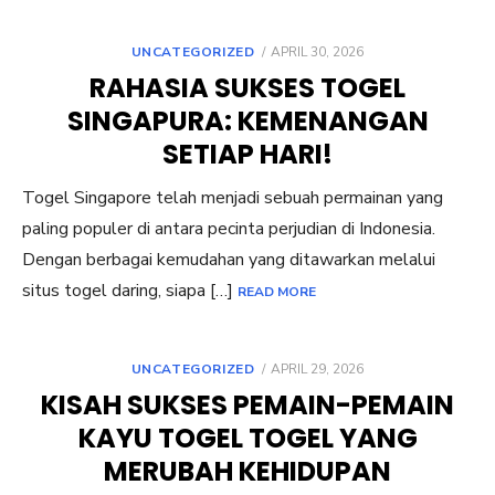
POSTED
UNCATEGORIZED
APRIL 30, 2026
ON
RAHASIA SUKSES TOGEL
SINGAPURA: KEMENANGAN
SETIAP HARI!
Togel Singapore telah menjadi sebuah permainan yang
paling populer di antara pecinta perjudian di Indonesia.
Dengan berbagai kemudahan yang ditawarkan melalui
situs togel daring, siapa […]
READ MORE
POSTED
UNCATEGORIZED
APRIL 29, 2026
ON
KISAH SUKSES PEMAIN-PEMAIN
KAYU TOGEL TOGEL YANG
MERUBAH KEHIDUPAN