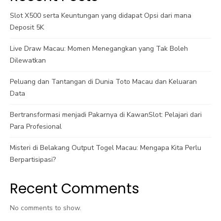
Slot X500 serta Keuntungan yang didapat Opsi dari mana
Deposit 5K
Live Draw Macau: Momen Menegangkan yang Tak Boleh
Dilewatkan
Peluang dan Tantangan di Dunia Toto Macau dan Keluaran
Data
Bertransformasi menjadi Pakarnya di KawanSlot: Pelajari dari
Para Profesional
Misteri di Belakang Output Togel Macau: Mengapa Kita Perlu
Berpartisipasi?
Recent Comments
No comments to show.