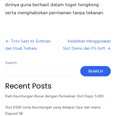
dirinya guna berhasil dalam togel hongkong
serta menghabiskan permainan tanpa tekanan.
Post
Toto Saat Ini: Estimasi
Kelebihan Menggunakan
navigation
dan Studi Terbaru
Slot Demo dari PG Soft
Search
SEARCH
Recent Posts
Raih Keuntungan Besar dengan Permainan Slot Depo 5.000
Slot X500 serta Keuntungan yang didapat Opsi dari mana
Deposit 5K