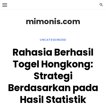
Skip
to
content
mimonis.com
UNCATEGORIZED
Rahasia Berhasil
Togel Hongkong:
Strategi
Berdasarkan pada
Hasil Statistik