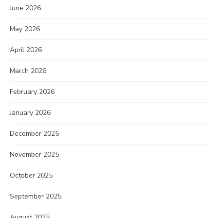
June 2026
May 2026
April 2026
March 2026
February 2026
January 2026
December 2025
November 2025
October 2025
September 2025
August 2025