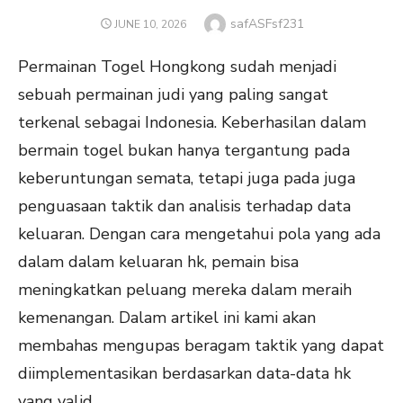
Author
safASFsf231
POSTED
JUNE 10, 2026
ON
Permainan Togel Hongkong sudah menjadi
sebuah permainan judi yang paling sangat
terkenal sebagai Indonesia. Keberhasilan dalam
bermain togel bukan hanya tergantung pada
keberuntungan semata, tetapi juga pada juga
penguasaan taktik dan analisis terhadap data
keluaran. Dengan cara mengetahui pola yang ada
dalam dalam keluaran hk, pemain bisa
meningkatkan peluang mereka dalam meraih
kemenangan. Dalam artikel ini kami akan
membahas mengupas beragam taktik yang dapat
diimplementasikan berdasarkan data-data hk
yang valid.