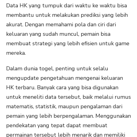
Data HK yang tumpuk dari waktu ke waktu bisa
membantu untuk melakukan prediksi yang lebih
akurat. Dengan memahami pola dan ciri dari
keluaran yang sudah muncul, pemain bisa
membuat strategi yang lebih efisien untuk game
mereka.
Dalam dunia togel, penting untuk selalu
mengupdate pengetahuan mengenai keluaran
HK terbaru. Banyak cara yang bisa digunakan
untuk meneliti data tersebut, baik melalui rumus
matematis, statistik, maupun pengalaman dari
pemain yang lebih berpengalaman. Menggunakan
pendekatan yang tepat dapat membuat
permainan tersebut lebih menarik dan memiliki