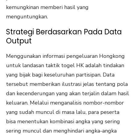
kemungkinan memberi hasil yang
menguntungkan.
Strategi Berdasarkan Pada Data
Output
Menggunakan informasi pengeluaran Hongkong
untuk landasan taktik togel HK adalah tindakan
yang bijak bagi keseluruhan partisipan. Data
tersebut memberikan ilustrasi jelas tentang pola
dan kecenderungan yang akan terjalin dalam hasil
keluaran. Melalui menganalisis nombor-nombor
yang sudah muncul di masa lalu, para peserta
bisa menentukan kombinasi angka yang sering
sering muncul dan menghindari angka-angka