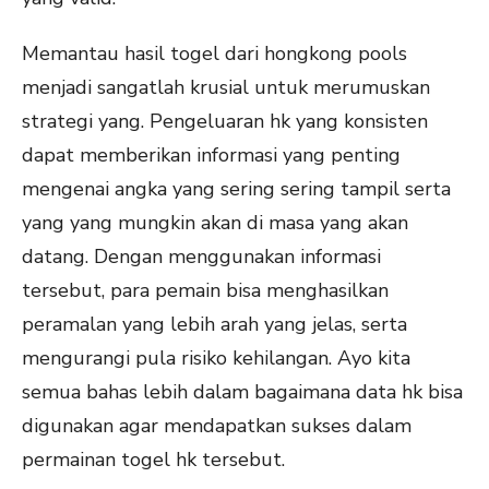
Memantau hasil togel dari hongkong pools
menjadi sangatlah krusial untuk merumuskan
strategi yang. Pengeluaran hk yang konsisten
dapat memberikan informasi yang penting
mengenai angka yang sering sering tampil serta
yang yang mungkin akan di masa yang akan
datang. Dengan menggunakan informasi
tersebut, para pemain bisa menghasilkan
peramalan yang lebih arah yang jelas, serta
mengurangi pula risiko kehilangan. Ayo kita
semua bahas lebih dalam bagaimana data hk bisa
digunakan agar mendapatkan sukses dalam
permainan togel hk tersebut.