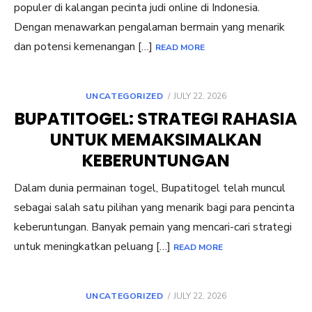
populer di kalangan pecinta judi online di Indonesia.
Dengan menawarkan pengalaman bermain yang menarik
dan potensi kemenangan […]
READ MORE
POSTED
UNCATEGORIZED
JULY 22, 2026
ON
BUPATITOGEL: STRATEGI RAHASIA
UNTUK MEMAKSIMALKAN
KEBERUNTUNGAN
Dalam dunia permainan togel, Bupatitogel telah muncul
sebagai salah satu pilihan yang menarik bagi para pencinta
keberuntungan. Banyak pemain yang mencari-cari strategi
untuk meningkatkan peluang […]
READ MORE
POSTED
UNCATEGORIZED
JULY 22, 2026
ON