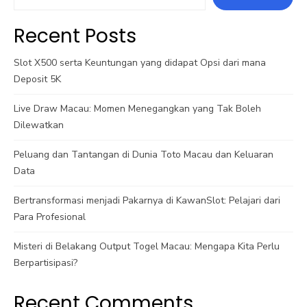
Recent Posts
Slot X500 serta Keuntungan yang didapat Opsi dari mana
Deposit 5K
Live Draw Macau: Momen Menegangkan yang Tak Boleh
Dilewatkan
Peluang dan Tantangan di Dunia Toto Macau dan Keluaran
Data
Bertransformasi menjadi Pakarnya di KawanSlot: Pelajari dari
Para Profesional
Misteri di Belakang Output Togel Macau: Mengapa Kita Perlu
Berpartisipasi?
Recent Comments