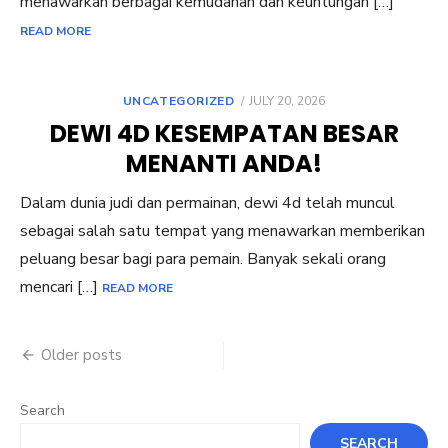
menawarkan berbagai kemudahan dan keuntungan […]
READ MORE
POSTED
UNCATEGORIZED
JULY 20, 2026
ON
DEWI 4D KESEMPATAN BESAR
MENANTI ANDA!
Dalam dunia judi dan permainan, dewi 4d telah muncul
sebagai salah satu tempat yang menawarkan memberikan
peluang besar bagi para pemain. Banyak sekali orang
mencari […]
READ MORE
Posts
Older posts
navigation
Search
SEARCH