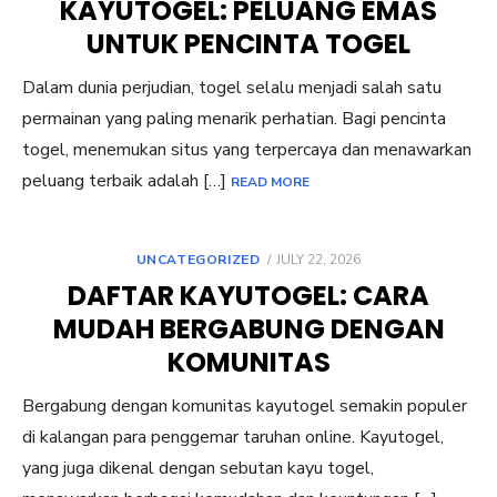
KAYUTOGEL: PELUANG EMAS
UNTUK PENCINTA TOGEL
Dalam dunia perjudian, togel selalu menjadi salah satu
permainan yang paling menarik perhatian. Bagi pencinta
togel, menemukan situs yang terpercaya dan menawarkan
peluang terbaik adalah […]
READ MORE
POSTED
UNCATEGORIZED
JULY 22, 2026
ON
DAFTAR KAYUTOGEL: CARA
MUDAH BERGABUNG DENGAN
KOMUNITAS
Bergabung dengan komunitas kayutogel semakin populer
di kalangan para penggemar taruhan online. Kayutogel,
yang juga dikenal dengan sebutan kayu togel,