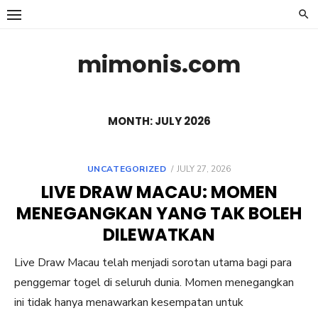
Skip
to
content
mimonis.com
MONTH:
JULY 2026
POSTED
UNCATEGORIZED
JULY 27, 2026
ON
LIVE DRAW MACAU: MOMEN
MENEGANGKAN YANG TAK BOLEH
DILEWATKAN
Live Draw Macau telah menjadi sorotan utama bagi para
penggemar togel di seluruh dunia. Momen menegangkan
ini tidak hanya menawarkan kesempatan untuk