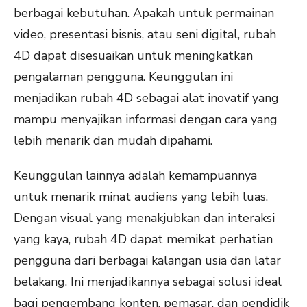
berbagai kebutuhan. Apakah untuk permainan
video, presentasi bisnis, atau seni digital, rubah
4D dapat disesuaikan untuk meningkatkan
pengalaman pengguna. Keunggulan ini
menjadikan rubah 4D sebagai alat inovatif yang
mampu menyajikan informasi dengan cara yang
lebih menarik dan mudah dipahami.
Keunggulan lainnya adalah kemampuannya
untuk menarik minat audiens yang lebih luas.
Dengan visual yang menakjubkan dan interaksi
yang kaya, rubah 4D dapat memikat perhatian
pengguna dari berbagai kalangan usia dan latar
belakang. Ini menjadikannya sebagai solusi ideal
bagi pengembang konten, pemasar, dan pendidik