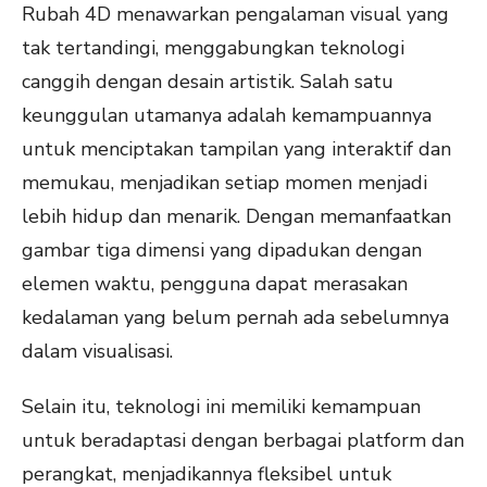
Rubah 4D menawarkan pengalaman visual yang
tak tertandingi, menggabungkan teknologi
canggih dengan desain artistik. Salah satu
keunggulan utamanya adalah kemampuannya
untuk menciptakan tampilan yang interaktif dan
memukau, menjadikan setiap momen menjadi
lebih hidup dan menarik. Dengan memanfaatkan
gambar tiga dimensi yang dipadukan dengan
elemen waktu, pengguna dapat merasakan
kedalaman yang belum pernah ada sebelumnya
dalam visualisasi.
Selain itu, teknologi ini memiliki kemampuan
untuk beradaptasi dengan berbagai platform dan
perangkat, menjadikannya fleksibel untuk