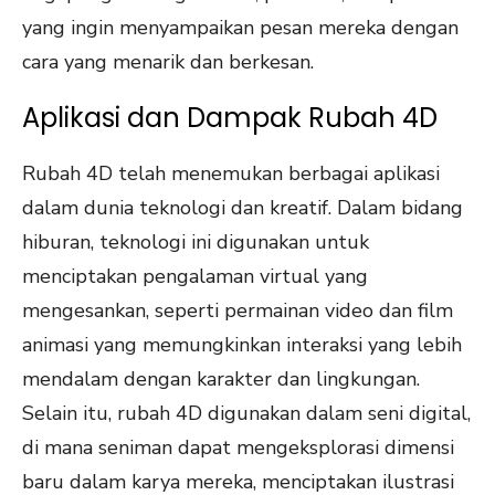
yang ingin menyampaikan pesan mereka dengan
cara yang menarik dan berkesan.
Aplikasi dan Dampak Rubah 4D
Rubah 4D telah menemukan berbagai aplikasi
dalam dunia teknologi dan kreatif. Dalam bidang
hiburan, teknologi ini digunakan untuk
menciptakan pengalaman virtual yang
mengesankan, seperti permainan video dan film
animasi yang memungkinkan interaksi yang lebih
mendalam dengan karakter dan lingkungan.
Selain itu, rubah 4D digunakan dalam seni digital,
di mana seniman dapat mengeksplorasi dimensi
baru dalam karya mereka, menciptakan ilustrasi