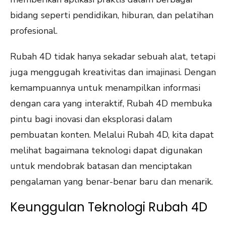
bidang seperti pendidikan, hiburan, dan pelatihan
profesional.
Rubah 4D tidak hanya sekadar sebuah alat, tetapi
juga menggugah kreativitas dan imajinasi. Dengan
kemampuannya untuk menampilkan informasi
dengan cara yang interaktif, Rubah 4D membuka
pintu bagi inovasi dan eksplorasi dalam
pembuatan konten. Melalui Rubah 4D, kita dapat
melihat bagaimana teknologi dapat digunakan
untuk mendobrak batasan dan menciptakan
pengalaman yang benar-benar baru dan menarik.
Keunggulan Teknologi Rubah 4D