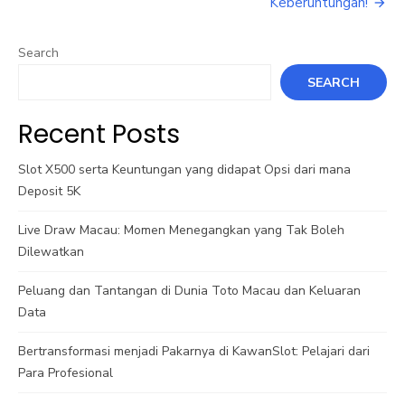
Keberuntungan!
Search
SEARCH
Recent Posts
Slot X500 serta Keuntungan yang didapat Opsi dari mana
Deposit 5K
Live Draw Macau: Momen Menegangkan yang Tak Boleh
Dilewatkan
Peluang dan Tantangan di Dunia Toto Macau dan Keluaran
Data
Bertransformasi menjadi Pakarnya di KawanSlot: Pelajari dari
Para Profesional