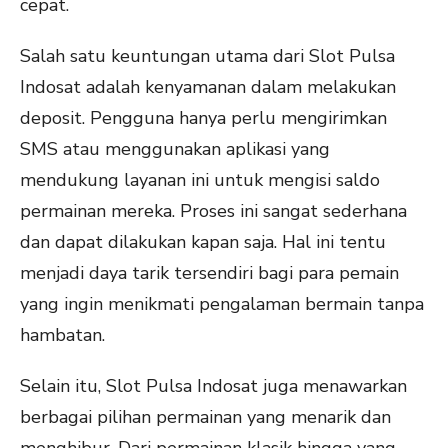
cepat.
Salah satu keuntungan utama dari Slot Pulsa
Indosat adalah kenyamanan dalam melakukan
deposit. Pengguna hanya perlu mengirimkan
SMS atau menggunakan aplikasi yang
mendukung layanan ini untuk mengisi saldo
permainan mereka. Proses ini sangat sederhana
dan dapat dilakukan kapan saja. Hal ini tentu
menjadi daya tarik tersendiri bagi para pemain
yang ingin menikmati pengalaman bermain tanpa
hambatan.
Selain itu, Slot Pulsa Indosat juga menawarkan
berbagai pilihan permainan yang menarik dan