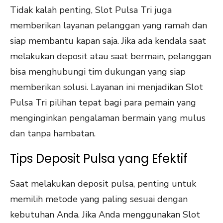
Tidak kalah penting, Slot Pulsa Tri juga
memberikan layanan pelanggan yang ramah dan
siap membantu kapan saja. Jika ada kendala saat
melakukan deposit atau saat bermain, pelanggan
bisa menghubungi tim dukungan yang siap
memberikan solusi. Layanan ini menjadikan Slot
Pulsa Tri pilihan tepat bagi para pemain yang
menginginkan pengalaman bermain yang mulus
dan tanpa hambatan.
Tips Deposit Pulsa yang Efektif
Saat melakukan deposit pulsa, penting untuk
memilih metode yang paling sesuai dengan
kebutuhan Anda. Jika Anda menggunakan Slot