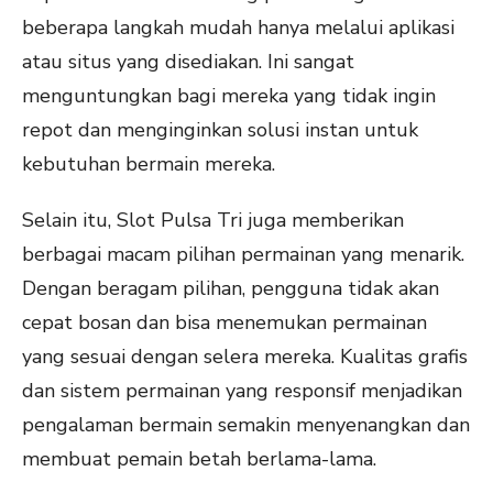
beberapa langkah mudah hanya melalui aplikasi
atau situs yang disediakan. Ini sangat
menguntungkan bagi mereka yang tidak ingin
repot dan menginginkan solusi instan untuk
kebutuhan bermain mereka.
Selain itu, Slot Pulsa Tri juga memberikan
berbagai macam pilihan permainan yang menarik.
Dengan beragam pilihan, pengguna tidak akan
cepat bosan dan bisa menemukan permainan
yang sesuai dengan selera mereka. Kualitas grafis
dan sistem permainan yang responsif menjadikan
pengalaman bermain semakin menyenangkan dan
membuat pemain betah berlama-lama.