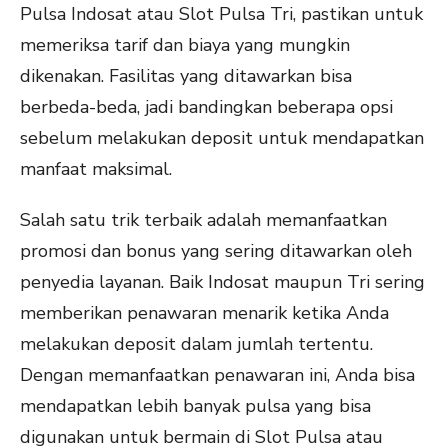
Pulsa Indosat atau Slot Pulsa Tri, pastikan untuk
memeriksa tarif dan biaya yang mungkin
dikenakan. Fasilitas yang ditawarkan bisa
berbeda-beda, jadi bandingkan beberapa opsi
sebelum melakukan deposit untuk mendapatkan
manfaat maksimal.
Salah satu trik terbaik adalah memanfaatkan
promosi dan bonus yang sering ditawarkan oleh
penyedia layanan. Baik Indosat maupun Tri sering
memberikan penawaran menarik ketika Anda
melakukan deposit dalam jumlah tertentu.
Dengan memanfaatkan penawaran ini, Anda bisa
mendapatkan lebih banyak pulsa yang bisa
digunakan untuk bermain di Slot Pulsa atau