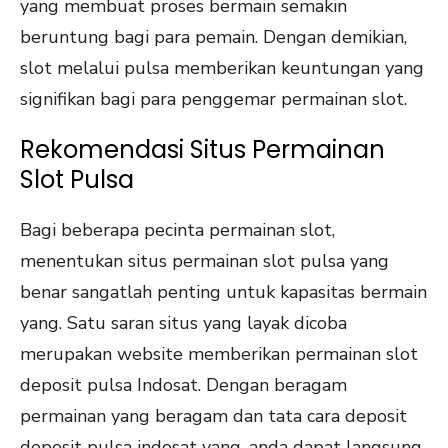
yang membuat proses bermain semakin
beruntung bagi para pemain. Dengan demikian,
slot melalui pulsa memberikan keuntungan yang
signifikan bagi para penggemar permainan slot.
Rekomendasi Situs Permainan
Slot Pulsa
Bagi beberapa pecinta permainan slot,
menentukan situs permainan slot pulsa yang
benar sangatlah penting untuk kapasitas bermain
yang. Satu saran situs yang layak dicoba
merupakan website memberikan permainan slot
deposit pulsa Indosat. Dengan beragam
permainan yang beragam dan tata cara deposit
deposit pulsa indosat yang, anda dapat langsung