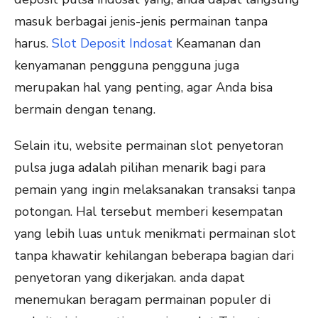
masuk berbagai jenis-jenis permainan tanpa
harus.
Slot Deposit Indosat
Keamanan dan
kenyamanan pengguna pengguna juga
merupakan hal yang penting, agar Anda bisa
bermain dengan tenang.
Selain itu, website permainan slot penyetoran
pulsa juga adalah pilihan menarik bagi para
pemain yang ingin melaksanakan transaksi tanpa
potongan. Hal tersebut memberi kesempatan
yang lebih luas untuk menikmati permainan slot
tanpa khawatir kehilangan beberapa bagian dari
penyetoran yang dikerjakan. anda dapat
menemukan beragam permainan populer di