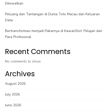
Dilewatkan
Peluang dan Tantangan di Dunia Toto Macau dan Keluaran
Data
Bertransformasi menjadi Pakarnya di KawanSlot: Pelajari dari
Para Profesional
Recent Comments
No comments to show.
Archives
August 2026
July 2026
June 2026