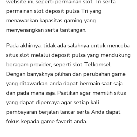
website ini, seperti permainan slot Tri serta
permainan slot deposit pulsa Tri yang
menawarkan kapasitas gaming yang
menyenangkan serta tantangan.
Pada akhirnya, tidak ada salahnya untuk mencoba
situs slot melalui deposit pulsa yang mendukung
beragam provider, seperti slot Telkomsel.
Dengan banyaknya pilihan dan perubahan game
yang ditawarkan, anda dapat bermain saat saja
dan pada mana saja. Pastikan agar memilih situs
yang dapat dipercaya agar setiap kali
pembayaran berjalan lancar serta Anda dapat
fokus kepada game favorit anda.