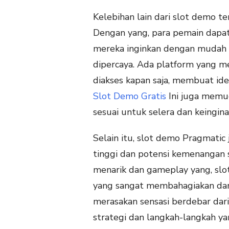
Kelebihan lain dari slot demo ter
Dengan yang, para pemain dapat
mereka inginkan dengan mudah m
dipercaya. Ada platform yang m
diakses kapan saja, membuat i
Slot Demo Gratis
Ini juga memu
sesuai untuk selera dan keingin
Selain itu, slot demo Pragmatic
tinggi dan potensi kemenangan 
menarik dan gameplay yang, slo
yang sangat membahagiakan dan
merasakan sensasi berdebar dari
strategi dan langkah-langkah ya