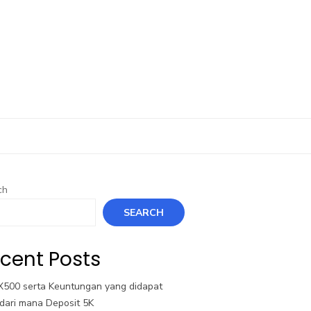
ch
SEARCH
cent Posts
 X500 serta Keuntungan yang didapat
dari mana Deposit 5K