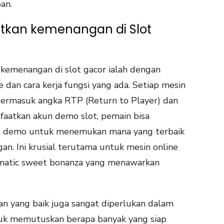
an.
tkan kemenangan di Slot
kemenangan di slot gacor ialah dengan
an cara kerja fungsi yang ada. Setiap mesin
, termasuk angka RTP (Return to Player) dan
aatkan akun demo slot, pemain bisa
 demo untuk menemukan mana yang terbaik
n. Ini krusial terutama untuk mesin online
matic sweet bonanza yang menawarkan
an yang baik juga sangat diperlukan dalam
ntuk memutuskan berapa banyak yang siap