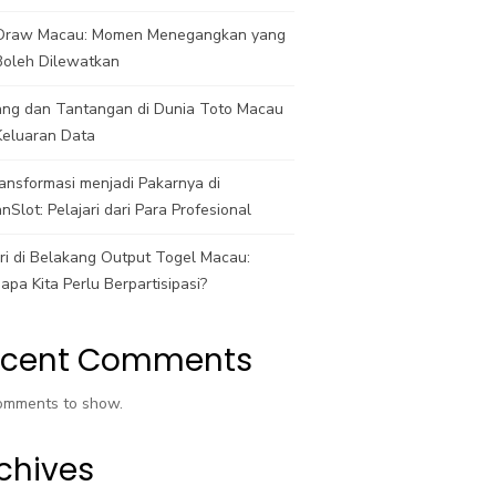
 Draw Macau: Momen Menegangkan yang
Boleh Dilewatkan
ang dan Tantangan di Dunia Toto Macau
Keluaran Data
ansformasi menjadi Pakarnya di
Slot: Pelajari dari Para Profesional
ri di Belakang Output Togel Macau:
pa Kita Perlu Berpartisipasi?
ecent Comments
omments to show.
chives