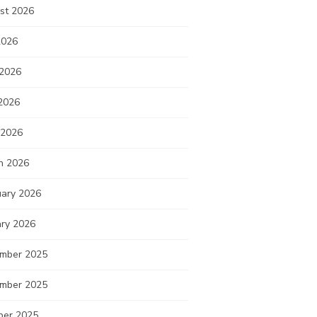
st 2026
2026
 2026
2026
 2026
h 2026
uary 2026
ary 2026
mber 2025
mber 2025
ber 2025