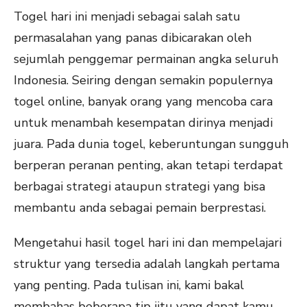
Togel hari ini menjadi sebagai salah satu
permasalahan yang panas dibicarakan oleh
sejumlah penggemar permainan angka seluruh
Indonesia. Seiring dengan semakin populernya
togel online, banyak orang yang mencoba cara
untuk menambah kesempatan dirinya menjadi
juara. Pada dunia togel, keberuntungan sungguh
berperan peranan penting, akan tetapi terdapat
berbagai strategi ataupun strategi yang bisa
membantu anda sebagai pemain berprestasi.
Mengetahui hasil togel hari ini dan mempelajari
struktur yang tersedia adalah langkah pertama
yang penting. Pada tulisan ini, kami bakal
membahas beberapa tip jitu yang dapat kamu