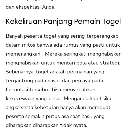
dan ekspektasi Anda.
Kekeliruan Panjang Pemain Togel
Banyak peserta togel yang sering terperangkap
dalam mitos bahwa ada rumus yang pasti untuk
memenangkan .. Mereka seringkali menghabiskan
menghabiskan untuk mencari pola atau strategi.
Sebenarnya, togel adalah permainan yang
tergantung pada nasib, dan percaya pada
formulasi tersebut bisa menyebabkan
kekecewaan yang besar. Mengandalkan fisika
angka serta kebetulan hanya akan membuat
peserta semakin putus asa saat hasil yang
diharapkan diharapkan tidak nyata.