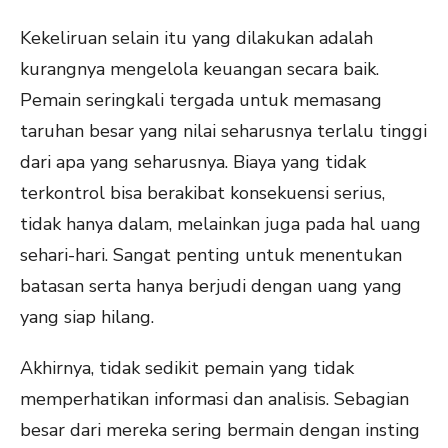
Kekeliruan selain itu yang dilakukan adalah
kurangnya mengelola keuangan secara baik.
Pemain seringkali tergada untuk memasang
taruhan besar yang nilai seharusnya terlalu tinggi
dari apa yang seharusnya. Biaya yang tidak
terkontrol bisa berakibat konsekuensi serius,
tidak hanya dalam, melainkan juga pada hal uang
sehari-hari. Sangat penting untuk menentukan
batasan serta hanya berjudi dengan uang yang
yang siap hilang.
Akhirnya, tidak sedikit pemain yang tidak
memperhatikan informasi dan analisis. Sebagian
besar dari mereka sering bermain dengan insting