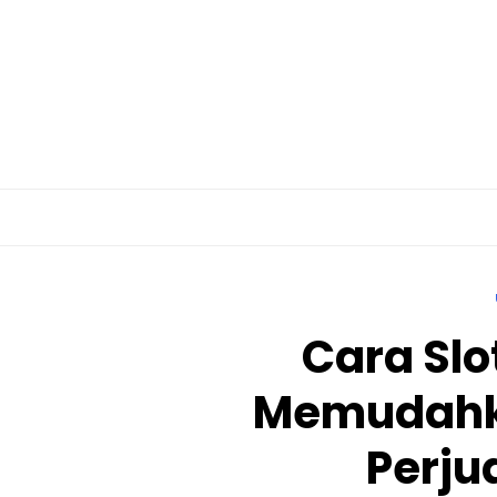
Skip
to
content
Cara Slo
Memudahk
Perju