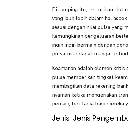
Di samping itu, permainan slot 
yang jauh lebih dalam hal aspek
sesuai dengan nilai pulsa yang 
kemungkinan pengeluaran berleb
ingin ingin bermain dengan deng
pulsa, user dapat mengatur bu
Keamanan adalah elemen kritis 
pulsa memberikan tingkat keama
membagikan data rekening bank a
nyaman ketika mengerjakan tran
pemain, terutama bagi mereka y
Jenis-Jenis Pengemb