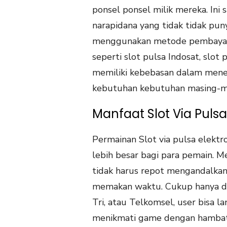
ponsel ponsel milik mereka. In
narapidana yang tidak tidak pu
menggunakan metode pembayaran
seperti slot pulsa Indosat, slot 
memiliki kebebasan dalam mene
kebutuhan kebutuhan masing-m
Manfaat Slot Via Pulsa
Permainan Slot via pulsa elekt
lebih besar bagi para pemain. 
tidak harus repot mengandalkan 
memakan waktu. Cukup hanya den
Tri, atau Telkomsel, user bisa 
menikmati game dengan hambat