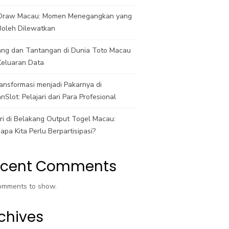
 Draw Macau: Momen Menegangkan yang
Boleh Dilewatkan
ang dan Tantangan di Dunia Toto Macau
Keluaran Data
ansformasi menjadi Pakarnya di
Slot: Pelajari dari Para Profesional
ri di Belakang Output Togel Macau:
pa Kita Perlu Berpartisipasi?
ecent Comments
omments to show.
chives