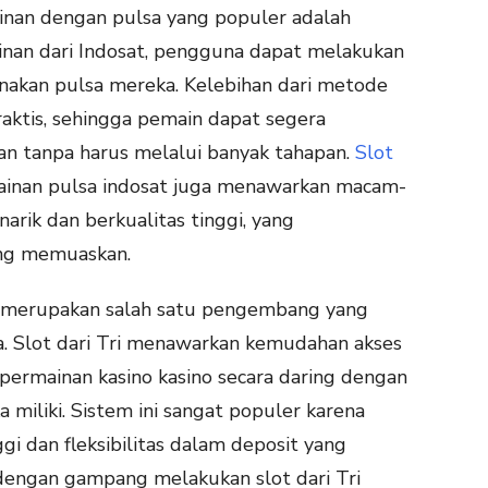
inan dengan pulsa yang populer adalah
inan dari Indosat, pengguna dapat melakukan
kan pulsa mereka. Kelebihan dari metode
raktis, sehingga pemain dapat segera
an tanpa harus melalui banyak tahapan.
Slot
ainan pulsa indosat juga menawarkan macam-
rik dan berkualitas tinggi, yang
ang memuaskan.
uga merupakan salah satu pengembang yang
sa. Slot dari Tri menawarkan kemudahan akses
permainan kasino kasino secara daring dengan
miliki. Sistem ini sangat populer karena
gi dan fleksibilitas dalam deposit yang
dengan gampang melakukan slot dari Tri