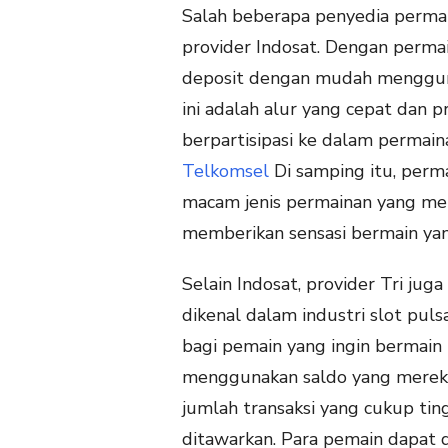
Salah beberapa penyedia perma
provider Indosat. Dengan perma
deposit dengan mudah mengguna
ini adalah alur yang cepat dan p
berpartisipasi ke dalam permain
Telkomsel
Di samping itu, perm
macam jenis permainan yang mena
memberikan sensasi bermain y
Selain Indosat, provider Tri j
dikenal dalam industri slot pul
bagi pemain yang ingin bermain 
menggunakan saldo yang mereka 
jumlah transaksi yang cukup ting
ditawarkan. Para pemain dapat 