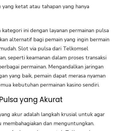
u yang ketat atau tahapan yang hanya
 kategori ini dengan layanan permainan pulsa
kan alternatif bagi pemain yang ingin bermain
mudah. Slot via pulsa dari Telkomsel
n, seperti keamanan dalam proses transaksi
erbagai permainan. Mengandalkan jaringan
gan yang baik, pemain dapat merasa nyaman
emua kebutuhan permainan kasino sendiri.
 Pulsa yang Akurat
ang akur adalah langkah krusial untuk agar
tu membahagiakan dan menguntungkan.