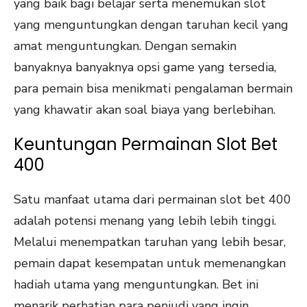
yang baik bagi belajar serta menemukan slot
yang menguntungkan dengan taruhan kecil yang
amat menguntungkan. Dengan semakin
banyaknya banyaknya opsi game yang tersedia,
para pemain bisa menikmati pengalaman bermain
yang khawatir akan soal biaya yang berlebihan.
Keuntungan Permainan Slot Bet
400
Satu manfaat utama dari permainan slot bet 400
adalah potensi menang yang lebih lebih tinggi.
Melalui menempatkan taruhan yang lebih besar,
pemain dapat kesempatan untuk memenangkan
hadiah utama yang menguntungkan. Bet ini
menarik perhatian para penjudi yang ingin