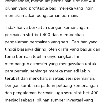
kemenangan, membuat permainan slot bet 400
pilihan yang profitable bagi mereka yang ingin
memaksimalkan pengalaman bermain.
Tidak hanya berkaitan dengan kemenangan,
permainan slot bet 400 dan memberikan
pengalaman permainan yang seru. Taruhan yang
tinggi biasanya diiringi oleh grafis yang bagus dan
tema bermain lebih menyenangkan. Ini
membangun atmosfer yang mengasyikan untuk
para pemain, sehingga mereka menjadi lebih
terlibat dan menghargai setiap sesi permainan.
Dengan kombinasi paduan peluang kemenangan
dan pengalaman bermain juga seru, slot bet 400
menjadi sebagai pilihan sumber investasi yang