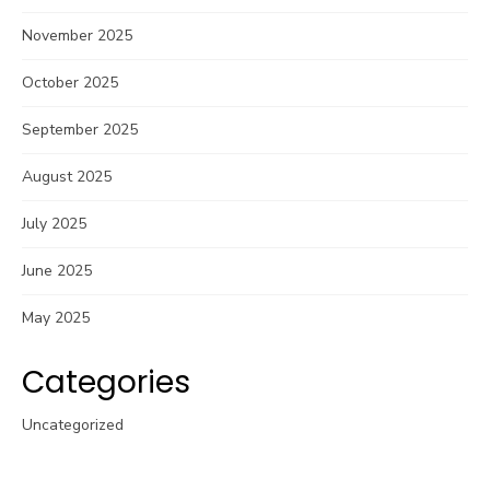
November 2025
October 2025
September 2025
August 2025
July 2025
June 2025
May 2025
Categories
Uncategorized