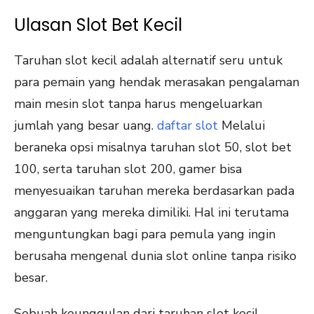
Ulasan Slot Bet Kecil
Taruhan slot kecil adalah alternatif seru untuk
para pemain yang hendak merasakan pengalaman
main mesin slot tanpa harus mengeluarkan
jumlah yang besar uang.
daftar slot
Melalui
beraneka opsi misalnya taruhan slot 50, slot bet
100, serta taruhan slot 200, gamer bisa
menyesuaikan taruhan mereka berdasarkan pada
anggaran yang mereka dimiliki. Hal ini terutama
menguntungkan bagi para pemula yang ingin
berusaha mengenal dunia slot online tanpa risiko
besar.
Sebuah keunggulan dari taruhan slot kecil