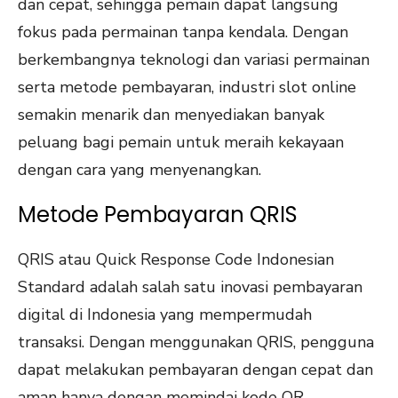
dan cepat, sehingga pemain dapat langsung
fokus pada permainan tanpa kendala. Dengan
berkembangnya teknologi dan variasi permainan
serta metode pembayaran, industri slot online
semakin menarik dan menyediakan banyak
peluang bagi pemain untuk meraih kekayaan
dengan cara yang menyenangkan.
Metode Pembayaran QRIS
QRIS atau Quick Response Code Indonesian
Standard adalah salah satu inovasi pembayaran
digital di Indonesia yang mempermudah
transaksi. Dengan menggunakan QRIS, pengguna
dapat melakukan pembayaran dengan cepat dan
aman hanya dengan memindai kode QR