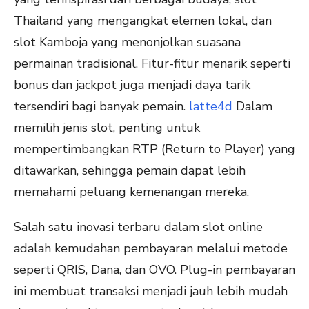
Thailand yang mengangkat elemen lokal, dan
slot Kamboja yang menonjolkan suasana
permainan tradisional. Fitur-fitur menarik seperti
bonus dan jackpot juga menjadi daya tarik
tersendiri bagi banyak pemain.
latte4d
Dalam
memilih jenis slot, penting untuk
mempertimbangkan RTP (Return to Player) yang
ditawarkan, sehingga pemain dapat lebih
memahami peluang kemenangan mereka.
Salah satu inovasi terbaru dalam slot online
adalah kemudahan pembayaran melalui metode
seperti QRIS, Dana, dan OVO. Plug-in pembayaran
ini membuat transaksi menjadi jauh lebih mudah