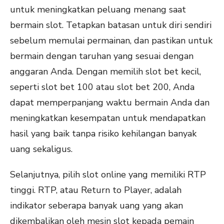
untuk meningkatkan peluang menang saat
bermain slot. Tetapkan batasan untuk diri sendiri
sebelum memulai permainan, dan pastikan untuk
bermain dengan taruhan yang sesuai dengan
anggaran Anda. Dengan memilih slot bet kecil,
seperti slot bet 100 atau slot bet 200, Anda
dapat memperpanjang waktu bermain Anda dan
meningkatkan kesempatan untuk mendapatkan
hasil yang baik tanpa risiko kehilangan banyak
uang sekaligus.
Selanjutnya, pilih slot online yang memiliki RTP
tinggi. RTP, atau Return to Player, adalah
indikator seberapa banyak uang yang akan
dikembalikan oleh mesin slot kepada pemain