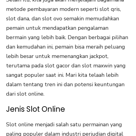
metode pembayaran modern seperti slot qris,
slot dana, dan slot ovo semakin memudahkan
pemain untuk mendapatkan pengalaman
bermain yang lebih baik. Dengan berbagai pilihan
dan kemudahan ini, pemain bisa meraih peluang
lebih besar untuk memenangkan jackpot,
terutama pada slot gacor dan slot maxwin yang
sangat populer saat ini. Mari kita telaah lebih
dalam tentang tren ini dan potensi keuntungan
dari slot online.
Jenis Slot Online
Slot online menjadi salah satu permainan yang
paling populer dalam industri perjudian digital