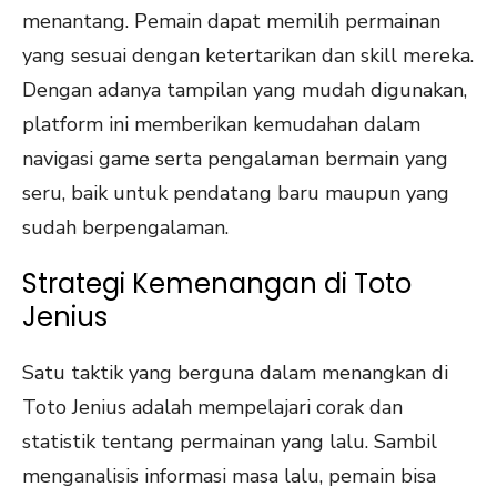
menantang. Pemain dapat memilih permainan
yang sesuai dengan ketertarikan dan skill mereka.
Dengan adanya tampilan yang mudah digunakan,
platform ini memberikan kemudahan dalam
navigasi game serta pengalaman bermain yang
seru, baik untuk pendatang baru maupun yang
sudah berpengalaman.
Strategi Kemenangan di Toto
Jenius
Satu taktik yang berguna dalam menangkan di
Toto Jenius adalah mempelajari corak dan
statistik tentang permainan yang lalu. Sambil
menganalisis informasi masa lalu, pemain bisa