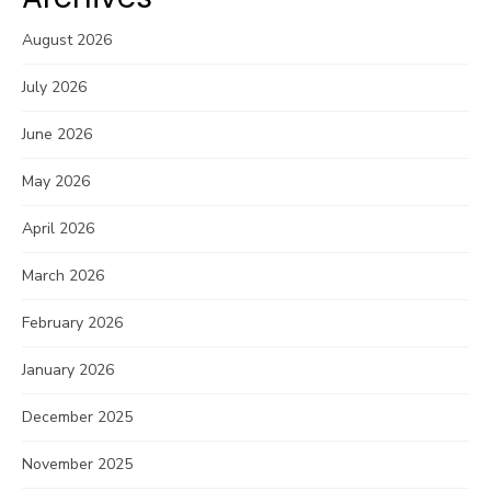
August 2026
July 2026
June 2026
May 2026
April 2026
March 2026
February 2026
January 2026
December 2025
November 2025