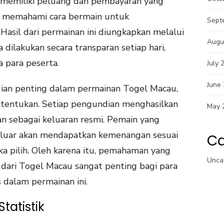
an memiliki peluang dan pembayaran yang
s memahami cara bermain untuk
Sept
asil dari permainan ini diungkapkan melalui
Augu
dilakukan secara transparan setiap hari,
 para peserta.
July 
June
ian penting dalam permainan Togel Macau,
 ditentukan. Setiap pengundian menghasilkan
May 
 sebagai keluaran resmi. Pemain yang
eluar akan mendapatkan kemenangan sesuai
Ca
a pilih. Oleh karena itu, pemahaman yang
Unca
l dari Togel Macau sangat penting bagi para
 dalam permainan ini.
tatistik