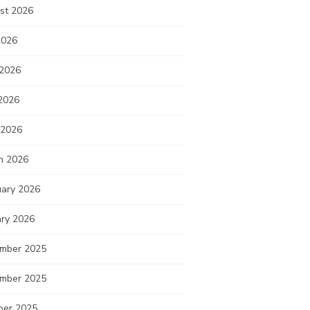
st 2026
2026
 2026
2026
 2026
h 2026
uary 2026
ary 2026
mber 2025
mber 2025
ber 2025