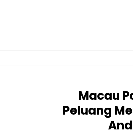
Skip
to
content
Macau Po
Peluang Me
And