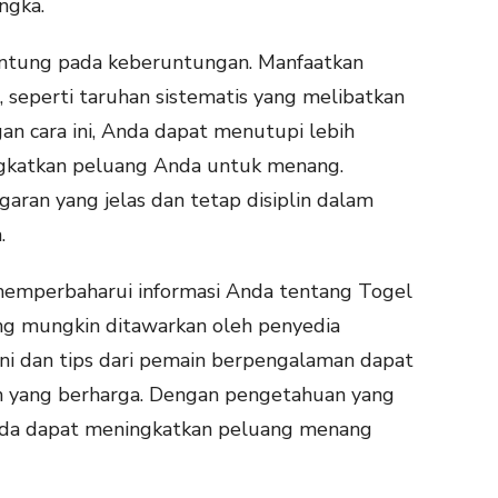
ngka.
antung pada keberuntungan. Manfaatkan
, seperti taruhan sistematis yang melibatkan
an cara ini, Anda dapat menutupi lebih
gkatkan peluang Anda untuk menang.
aran yang jelas dan tetap disiplin dalam
.
 memperbaharui informasi Anda tentang Togel
ng mungkin ditawarkan oleh penyedia
kini dan tips dari pemain berpengalaman dapat
yang berharga. Dengan pengetahuan yang
Anda dapat meningkatkan peluang menang