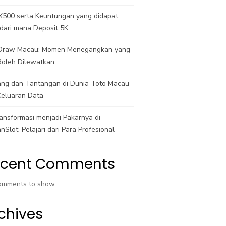
 X500 serta Keuntungan yang didapat
dari mana Deposit 5K
 Draw Macau: Momen Menegangkan yang
Boleh Dilewatkan
ang dan Tantangan di Dunia Toto Macau
Keluaran Data
ansformasi menjadi Pakarnya di
Slot: Pelajari dari Para Profesional
ecent Comments
omments to show.
chives