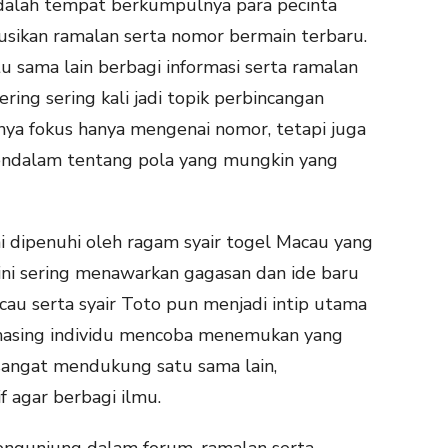
dalah tempat berkumpulnya para pecinta
usikan ramalan serta nomor bermain terbaru.
tu sama lain berbagi informasi serta ramalan
ring sering kali jadi topik perbincangan
anya fokus hanya mengenai nomor, tetapi juga
ndalam tentang pola yang mungkin yang
ni dipenuhi oleh ragam syair togel Macau yang
r ini sering menawarkan gagasan dan ide baru
cau serta syair Toto pun menjadi intip utama
-masing individu mencoba menemukan yang
 sangat mendukung satu sama lain,
f agar berbagi ilmu.