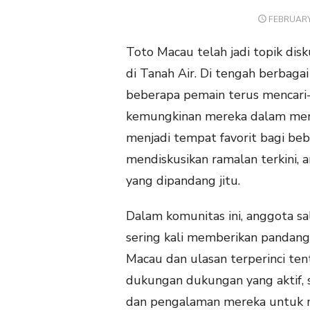
POSTED
FEBRUARY 
ON
Toto Macau telah jadi topik dis
di Tanah Air. Di tengah berbaga
beberapa pemain terus mencari-
kemungkinan mereka dalam mem
menjadi tempat favorit bagi be
mendiskusikan ramalan terkini, 
yang dipandang jitu.
Dalam komunitas ini, anggota sa
sering kali memberikan pandanga
Macau dan ulasan terperinci te
dukungan dukungan yang aktif,
dan pengalaman mereka untuk m