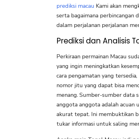
prediksi macau
Kami akan mengka
serta bagaimana perbincangan d
dalam perjalanan perjalanan mer
Prediksi dan Analisis 
Perkiraan permainan Macau sud
yang ingin meningkatkan kesemp
cara pengamatan yang tersedia
nomor jitu yang dapat bisa men
menang. Sumber-sumber data sep
anggota anggota adalah acuan 
akurat tepat. Ini membuktikan
tukar informasi untuk saling m