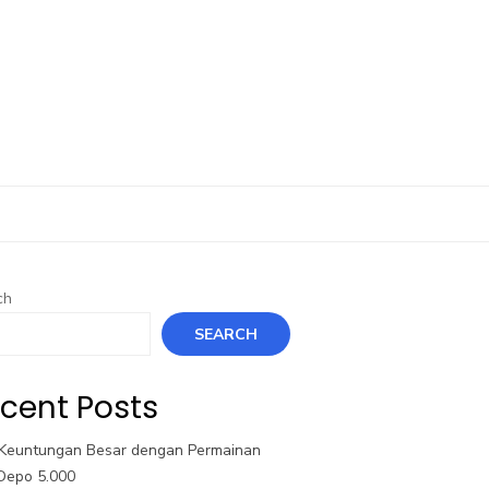
ch
SEARCH
cent Posts
 Keuntungan Besar dengan Permainan
 Depo 5.000