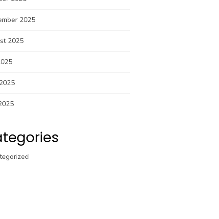
ember 2025
st 2025
2025
 2025
2025
tegories
tegorized