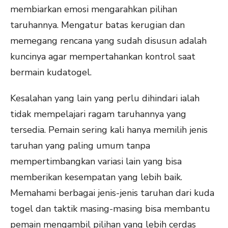
membiarkan emosi mengarahkan pilihan
taruhannya. Mengatur batas kerugian dan
memegang rencana yang sudah disusun adalah
kuncinya agar mempertahankan kontrol saat
bermain kudatogel.
Kesalahan yang lain yang perlu dihindari ialah
tidak mempelajari ragam taruhannya yang
tersedia. Pemain sering kali hanya memilih jenis
taruhan yang paling umum tanpa
mempertimbangkan variasi lain yang bisa
memberikan kesempatan yang lebih baik.
Memahami berbagai jenis-jenis taruhan dari kuda
togel dan taktik masing-masing bisa membantu
pemain mengambil pilihan yang lebih cerdas