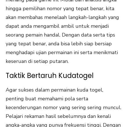
hingga pemilihan nomor yang tepat benar, kita
akan membahas menelaah langkah-langkah yang
dapat anda mengambil ambil untuk menjadi
seorang pemain handal. Dengan data serta tips
yang tepat benar, anda bisa lebih siap bersiap
menghadapi ujian permainan ini serta menikmati
keseruan di setiap putaran.
Taktik Bertaruh Kudatogel
Agar sukses dalam permainan kuda togel,
penting buat memahami pola serta
kecenderungan nomor yang sering sering muncul.
Pelajari rekaman hasil sebelumnya dan kenali
angka-angka yang punya frekuensi tinggi. Dengan