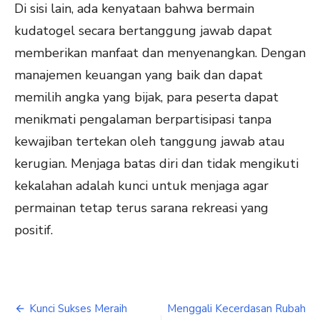
Di sisi lain, ada kenyataan bahwa bermain
kudatogel secara bertanggung jawab dapat
memberikan manfaat dan menyenangkan. Dengan
manajemen keuangan yang baik dan dapat
memilih angka yang bijak, para peserta dapat
menikmati pengalaman berpartisipasi tanpa
kewajiban tertekan oleh tanggung jawab atau
kerugian. Menjaga batas diri dan tidak mengikuti
kekalahan adalah kunci untuk menjaga agar
permainan tetap terus sarana rekreasi yang
positif.
Post
Kunci Sukses Meraih
Menggali Kecerdasan Rubah