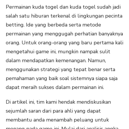
Permainan kuda togel dan kuda togel sudah jadi
salah satu hiburan terkenal di lingkungan pecinta
betting. Ide yang berbeda serta metode
permainan yang menggugah perhatian banyaknya
orang. Untuk orang-orang yang baru pertama kali
mengetahui game ini, mungkin nampak sulit
dalam mendapatkan kemenangan. Namun,
menggunakan strategi yang tepat benar serta
pemahaman yang baik soal sistemnya siapa saja
dapat meraih sukses dalam permainan ini.
Di artikel ini, tim kami hendak mendiskusikan
sejumlah saran dari para ahli yang dapat
membantu anda menambah peluang untuk
menang pada game ini. Mulai dari analisis angka