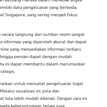
kan peluang mereka dalam menebak angka
memiliki data pengeluaran yang berbeda,
l Singapore, yang sering menjadi fokus
 secara langsung dari sumber resmi sangat
a informasi yang diperoleh akurat dan dapat
online yang menyediakan informasi terbaru
ehingga pemain dapat dengan mudah
ta ini dapat membantu dalam merumuskan
rategis.
sarankan untuk mencatat pengeluaran togel
elalui visualisasi ini, pola dan
t bisa lebih mudah dikenali. Dengan cara ini,
pada keberuntungan, tetapi juga