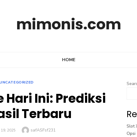
mimonis.com
HOME
UNCATEGORIZED
Sear
 Hari Ini: Prediksi
asil Terbaru
Re
Slot
Author
safASFsf231
19, 2025
Opsi 