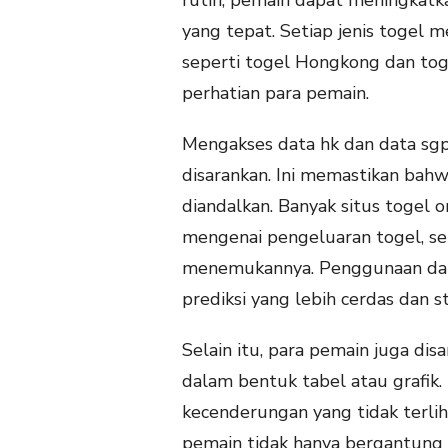
rutin, pemain dapat meningkat
yang tepat. Setiap jenis togel 
seperti togel Hongkong dan toge
perhatian para pemain.
Mengakses data hk dan data sgp
disarankan. Ini memastikan bahw
diandalkan. Banyak situs togel 
mengenai pengeluaran togel, s
menemukannya. Penggunaan da
prediksi yang lebih cerdas dan st
Selain itu, para pemain juga di
dalam bentuk tabel atau grafik. M
kecenderungan yang tidak terliha
pemain tidak hanya bergantung 