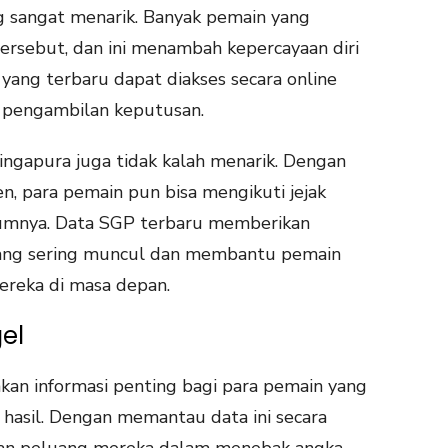
sangat menarik. Banyak pemain yang
ersebut, dan ini menambah kepercayaan diri
yang terbaru dapat diakses secara online
 pengambilan keputusan.
Singapura juga tidak kalah menarik. Dengan
n, para pemain pun bisa mengikuti jejak
lumnya. Data SGP terbaru memberikan
ang sering muncul dan membantu pemain
reka di masa depan.
el
an informasi penting bagi para pemain yang
n hasil. Dengan memantau data ini secara