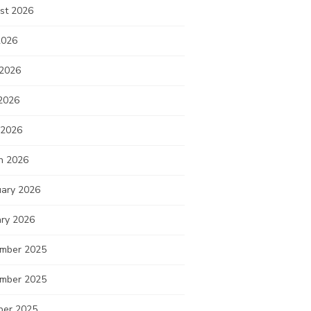
st 2026
2026
 2026
2026
 2026
h 2026
uary 2026
ary 2026
mber 2025
mber 2025
ber 2025