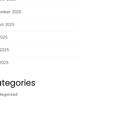
ember 2025
st 2025
2025
 2025
2025
tegories
tegorized