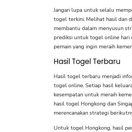
Jangan lupa untuk selalu memp
togel terkini. Melihat hasil da
membantu dalam menyusun strate
prediksi untuk togel online hari
pemain yang ingin meraih keme
Hasil Togel Terbaru
Hasil togel terbaru menjadi inf
togel online. Setiap hasil kelu
kesempatan untuk meraih kemena
hasil togel Hongkong dan Sin
merencanakan strategi berikutny
Untuk togel Hongkong, hasil p