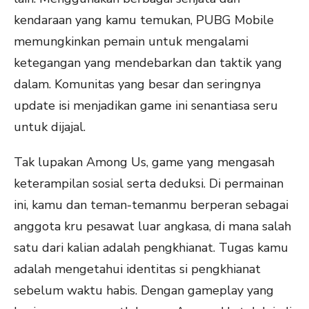
kendaraan yang kamu temukan, PUBG Mobile
memungkinkan pemain untuk mengalami
ketegangan yang mendebarkan dan taktik yang
dalam. Komunitas yang besar dan seringnya
update isi menjadikan game ini senantiasa seru
untuk dijajal.
Tak lupakan Among Us, game yang mengasah
keterampilan sosial serta deduksi. Di permainan
ini, kamu dan teman-temanmu berperan sebagai
anggota kru pesawat luar angkasa, di mana salah
satu dari kalian adalah pengkhianat. Tugas kamu
adalah mengetahui identitas si pengkhianat
sebelum waktu habis. Dengan gameplay yang