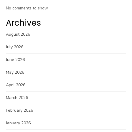
No comments to show.
Archives
August 2026
July 2026
June 2026
May 2026
April 2026
March 2026
February 2026
January 2026