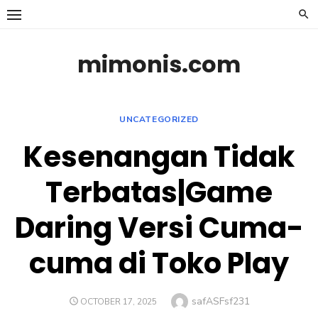
Skip
to
content
mimonis.com
UNCATEGORIZED
Kesenangan Tidak
Terbatas|Game
Daring Versi Cuma-
cuma di Toko Play
Author
safASFsf231
POSTED
OCTOBER 17, 2025
ON