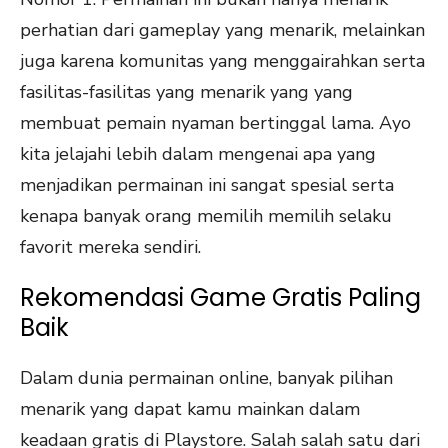
perhatian dari gameplay yang menarik, melainkan
juga karena komunitas yang menggairahkan serta
fasilitas-fasilitas yang menarik yang yang
membuat pemain nyaman bertinggal lama. Ayo
kita jelajahi lebih dalam mengenai apa yang
menjadikan permainan ini sangat spesial serta
kenapa banyak orang memilih memilih selaku
favorit mereka sendiri.
Rekomendasi Game Gratis Paling
Baik
Dalam dunia permainan online, banyak pilihan
menarik yang dapat kamu mainkan dalam
keadaan gratis di Playstore. Salah salah satu dari