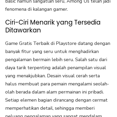
basic namun sangatlah seru, Among Us telah jadi
fenomena di kalangan gamer.
Ciri-Ciri Menarik yang Tersedia
Ditawarkan
Game Gratis Terbaik di Playstore datang dengan
banyak fitur yang seru untuk menghadirkan
pengalaman bermain lebih seru. Salah satu dari
daya tarik terpenting adalah penampilan visual
yang menakjubkan. Desain visual cerah serta
halus membuat para pemain mengalami seolah-
olah berada dalam alam permainan ini pribadi.
Setiap elemen bagian dirancang dengan cermat
memperhatikan detail, sehingga memberi
peluang pengalaman yang sangat mendalam.