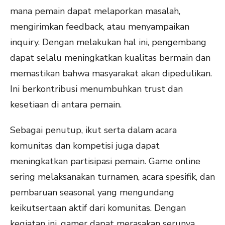
mana pemain dapat melaporkan masalah,
mengirimkan feedback, atau menyampaikan
inquiry. Dengan melakukan hal ini, pengembang
dapat selalu meningkatkan kualitas bermain dan
memastikan bahwa masyarakat akan dipedulikan.
Ini berkontribusi menumbuhkan trust dan
kesetiaan di antara pemain.
Sebagai penutup, ikut serta dalam acara
komunitas dan kompetisi juga dapat
meningkatkan partisipasi pemain. Game online
sering melaksanakan turnamen, acara spesifik, dan
pembaruan seasonal yang mengundang
keikutsertaan aktif dari komunitas. Dengan
kegiatan ini, gamer dapat merasakan serunya