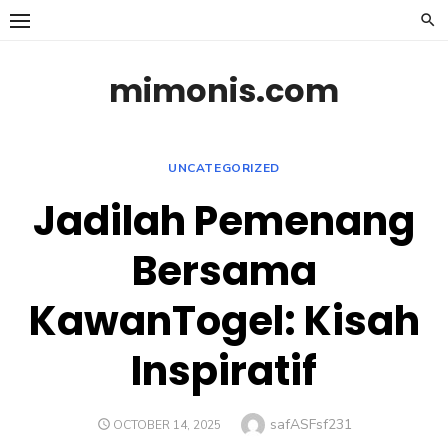
Skip
to
content
mimonis.com
UNCATEGORIZED
Jadilah Pemenang
Bersama
KawanTogel: Kisah
Inspiratif
Author
safASFsf231
POSTED
OCTOBER 14, 2025
ON