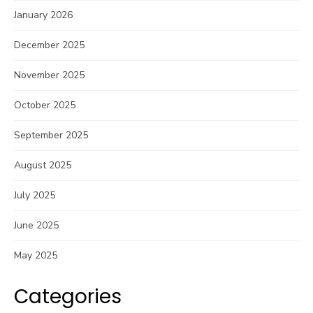
January 2026
December 2025
November 2025
October 2025
September 2025
August 2025
July 2025
June 2025
May 2025
Categories