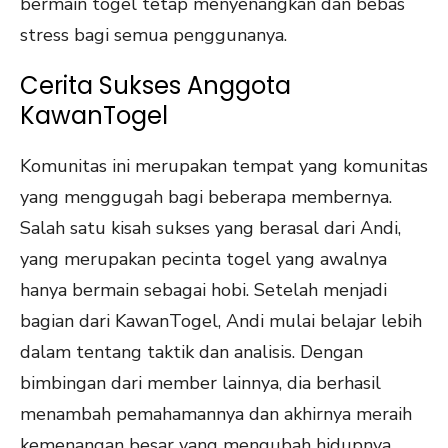
bermain togel tetap menyenangkan dan bebas
stress bagi semua penggunanya.
Cerita Sukses Anggota
KawanTogel
Komunitas ini merupakan tempat yang komunitas
yang menggugah bagi beberapa membernya.
Salah satu kisah sukses yang berasal dari Andi,
yang merupakan pecinta togel yang awalnya
hanya bermain sebagai hobi. Setelah menjadi
bagian dari KawanTogel, Andi mulai belajar lebih
dalam tentang taktik dan analisis. Dengan
bimbingan dari member lainnya, dia berhasil
menambah pemahamannya dan akhirnya meraih
kemenangan besar yang mengubah hidupnya.