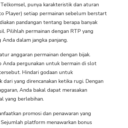
 Telkomsel, punya karakteristik dan aturan
 to Player) setiap permainan sebelum berstart
ediakan pandangan tentang berapa banyak
l. Pilihlah permainan dengan RTP yang
 Anda dalam jangka panjang.
tur anggaran permainan dengan bijak.
p Anda pergunakan untuk bermain di slot
 tersebut. Hindari godaan untuk
 dari yang direncanakan ketika rugi. Dengan
anggaran, Anda bakal dapat merasakan
al yang berlebihan.
 manfaatkan promosi dan penawaran yang
n. Sejumlah platform menawarkan bonus