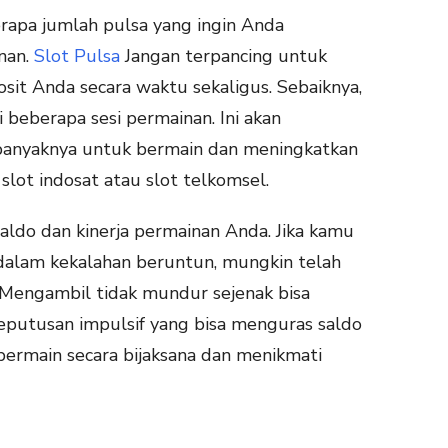
erapa jumlah pulsa yang ingin Anda
nan.
Slot Pulsa
Jangan terpancing untuk
it Anda secara waktu sekaligus. Sebaiknya,
 beberapa sesi permainan. Ini akan
banyaknya untuk bermain dan meningkatkan
lot indosat atau slot telkomsel.
saldo dan kinerja permainan Anda. Jika kamu
dalam kekalahan beruntun, mungkin telah
. Mengambil tidak mundur sejenak bisa
utusan impulsif yang bisa menguras saldo
 bermain secara bijaksana dan menikmati