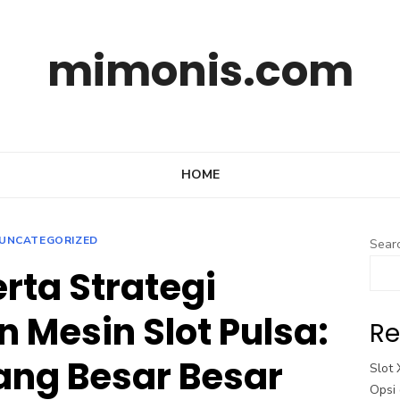
mimonis.com
HOME
UNCATEGORIZED
Sear
erta Strategi
Mesin Slot Pulsa:
Re
ng Besar Besar
Slot
Opsi 