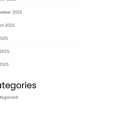
ember 2025
st 2025
2025
 2025
2025
tegories
tegorized