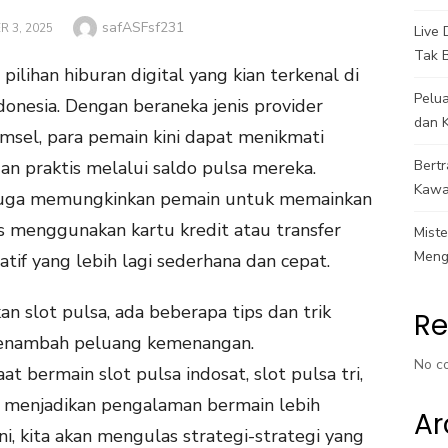
Author
safASFsf231
 3, 2025
Live
Tak 
pilihan hiburan digital yang kian terkenal di
Pelu
onesia. Dengan beraneka jenis provider
dan 
omsel, para pemain kini dapat menikmati
n praktis melalui saldo pulsa mereka.
Bertr
Kawan
 juga memungkinkan pemain untuk memainkan
s menggunakan kartu kredit atau transfer
Miste
Menga
tif yang lebih lagi sederhana dan cepat.
n slot pulsa, ada beberapa tips dan trik
R
menambah peluang kemenangan.
No c
 bermain slot pulsa indosat, slot pulsa tri,
t menjadikan pengalaman bermain lebih
Ar
i, kita akan mengulas strategi-strategi yang