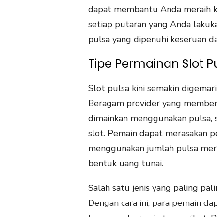
dapat membantu Anda meraih 
setiap putaran yang Anda lakuka
pulsa yang dipenuhi keseruan d
Tipe Permainan Slot P
Slot pulsa kini semakin digemari
Beragam provider yang memberik
dimainkan menggunakan pulsa, se
slot. Pemain dapat merasakan p
menggunakan jumlah pulsa mere
bentuk uang tunai.
Salah satu jenis yang paling pali
Dengan cara ini, para pemain d