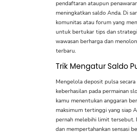
pendaftaran ataupun penawaran
meningkatkan saldo Anda. Di sa
komunitas atau forum yang memba
untuk bertukar tips dan strateg
wawasan berharga dan menolong
terbaru.
Trik Mengatur Saldo P
Mengelola deposit pulsa secara 
keberhasilan pada permainan sl
kamu menentukan anggaran berm
maksimum tertinggi yang siap A
pernah melebihi limit tersebut.
dan mempertahankan sensasi b