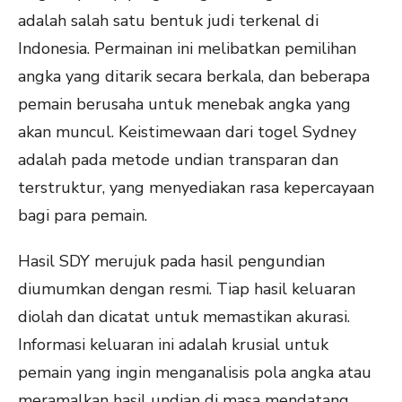
adalah salah satu bentuk judi terkenal di
Indonesia. Permainan ini melibatkan pemilihan
angka yang ditarik secara berkala, dan beberapa
pemain berusaha untuk menebak angka yang
akan muncul. Keistimewaan dari togel Sydney
adalah pada metode undian transparan dan
terstruktur, yang menyediakan rasa kepercayaan
bagi para pemain.
Hasil SDY merujuk pada hasil pengundian
diumumkan dengan resmi. Tiap hasil keluaran
diolah dan dicatat untuk memastikan akurasi.
Informasi keluaran ini adalah krusial untuk
pemain yang ingin menganalisis pola angka atau
meramalkan hasil undian di masa mendatang.