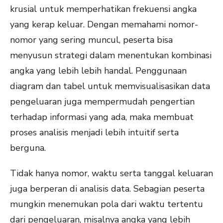
krusial untuk memperhatikan frekuensi angka
yang kerap keluar. Dengan memahami nomor-
nomor yang sering muncul, peserta bisa
menyusun strategi dalam menentukan kombinasi
angka yang lebih lebih handal. Penggunaan
diagram dan tabel untuk memvisualisasikan data
pengeluaran juga mempermudah pengertian
terhadap informasi yang ada, maka membuat
proses analisis menjadi lebih intuitif serta
berguna.
Tidak hanya nomor, waktu serta tanggal keluaran
juga berperan di analisis data. Sebagian peserta
mungkin menemukan pola dari waktu tertentu
dari pengeluaran, misalnya angka yang lebih