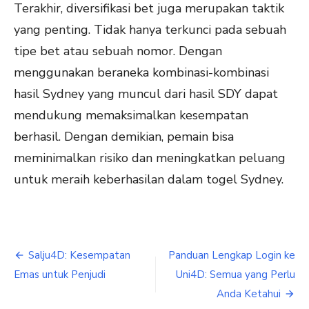
Terakhir, diversifikasi bet juga merupakan taktik
yang penting. Tidak hanya terkunci pada sebuah
tipe bet atau sebuah nomor. Dengan
menggunakan beraneka kombinasi-kombinasi
hasil Sydney yang muncul dari hasil SDY dapat
mendukung memaksimalkan kesempatan
berhasil. Dengan demikian, pemain bisa
meminimalkan risiko dan meningkatkan peluang
untuk meraih keberhasilan dalam togel Sydney.
Post
Salju4D: Kesempatan
Panduan Lengkap Login ke
navigation
Emas untuk Penjudi
Uni4D: Semua yang Perlu
Anda Ketahui