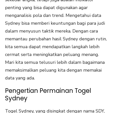
penting yang bisa dapat digunakan agar
menganalisis pola dan trend. Mengetahui data
Sydney bisa memberi keuntungan bagi para judi
dalam menyusun taktik mereka. Dengan cara
memantau perubahan hasil Sydney dengan rutin,
kita semua dapat mendapatkan langkah lebih
cermat serta meningkatkan peluang menang.
Mari kita semua telusuri lebih dalam bagaimana
memaksimalkan peluang kita dengan memakai
data yang ada.
Pengertian Permainan Togel
Sydney
Togel Sydney, yang disingkat dengan nama SDY,