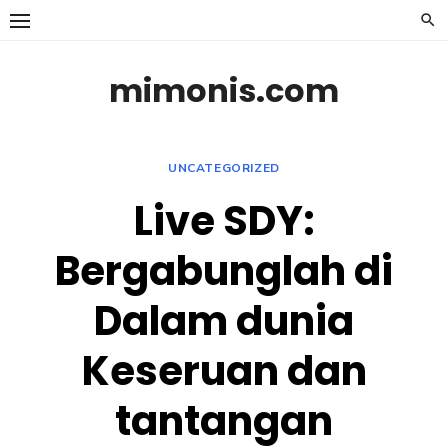
Skip
to
content
mimonis.com
UNCATEGORIZED
Live SDY:
Bergabunglah di
Dalam dunia
Keseruan dan
tantangan