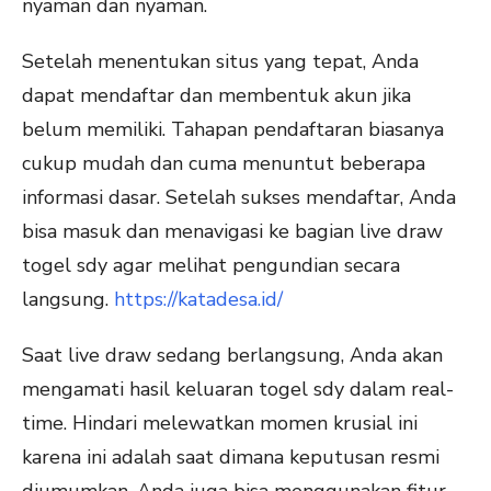
nyaman dan nyaman.
Setelah menentukan situs yang tepat, Anda
dapat mendaftar dan membentuk akun jika
belum memiliki. Tahapan pendaftaran biasanya
cukup mudah dan cuma menuntut beberapa
informasi dasar. Setelah sukses mendaftar, Anda
bisa masuk dan menavigasi ke bagian live draw
togel sdy agar melihat pengundian secara
langsung.
https://katadesa.id/
Saat live draw sedang berlangsung, Anda akan
mengamati hasil keluaran togel sdy dalam real-
time. Hindari melewatkan momen krusial ini
karena ini adalah saat dimana keputusan resmi