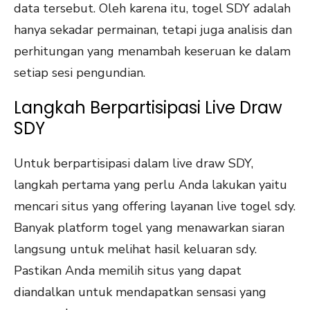
data tersebut. Oleh karena itu, togel SDY adalah
hanya sekadar permainan, tetapi juga analisis dan
perhitungan yang menambah keseruan ke dalam
setiap sesi pengundian.
Langkah Berpartisipasi Live Draw
SDY
Untuk berpartisipasi dalam live draw SDY,
langkah pertama yang perlu Anda lakukan yaitu
mencari situs yang offering layanan live togel sdy.
Banyak platform togel yang menawarkan siaran
langsung untuk melihat hasil keluaran sdy.
Pastikan Anda memilih situs yang dapat
diandalkan untuk mendapatkan sensasi yang