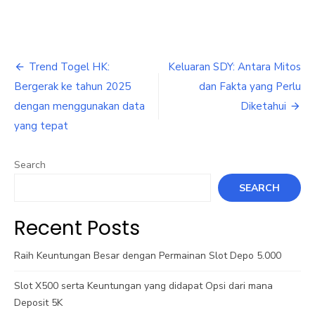
Post
Trend Togel HK:
Keluaran SDY: Antara Mitos
navigation
Bergerak ke tahun 2025
dan Fakta yang Perlu
dengan menggunakan data
Diketahui
yang tepat
Search
SEARCH
Recent Posts
Raih Keuntungan Besar dengan Permainan Slot Depo 5.000
Slot X500 serta Keuntungan yang didapat Opsi dari mana
Deposit 5K