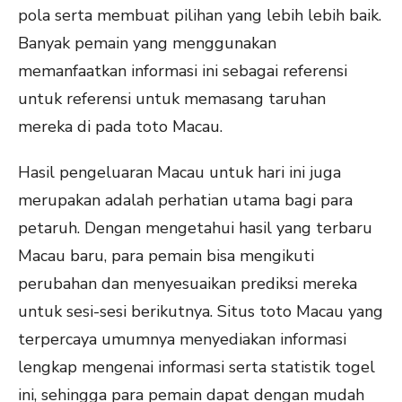
pola serta membuat pilihan yang lebih lebih baik.
Banyak pemain yang menggunakan
memanfaatkan informasi ini sebagai referensi
untuk referensi untuk memasang taruhan
mereka di pada toto Macau.
Hasil pengeluaran Macau untuk hari ini juga
merupakan adalah perhatian utama bagi para
petaruh. Dengan mengetahui hasil yang terbaru
Macau baru, para pemain bisa mengikuti
perubahan dan menyesuaikan prediksi mereka
untuk sesi-sesi berikutnya. Situs toto Macau yang
terpercaya umumnya menyediakan informasi
lengkap mengenai informasi serta statistik togel
ini, sehingga para pemain dapat dengan mudah