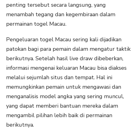
penting tersebut secara langsung, yang
menambah tegang dan kegembiraan dalam
permainan togel Macau.
Pengeluaran togel Macau sering kali dijadikan
patokan bagi para pemain dalam mengatur taktik
berikutnya. Setelah hasil live draw dibeberkan,
informasi mengenai keluaran Macau bisa diakses
melalui sejumlah situs dan tempat. Hal ini
memungkinkan pemain untuk mengawasi dan
menganalisis model angka yang sering muncul,
yang dapat memberi bantuan mereka dalam
mengambil pilihan lebih baik di permainan
berikutnya.