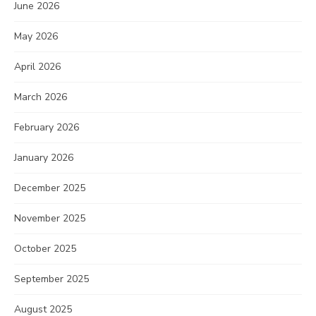
June 2026
May 2026
April 2026
March 2026
February 2026
January 2026
December 2025
November 2025
October 2025
September 2025
August 2025