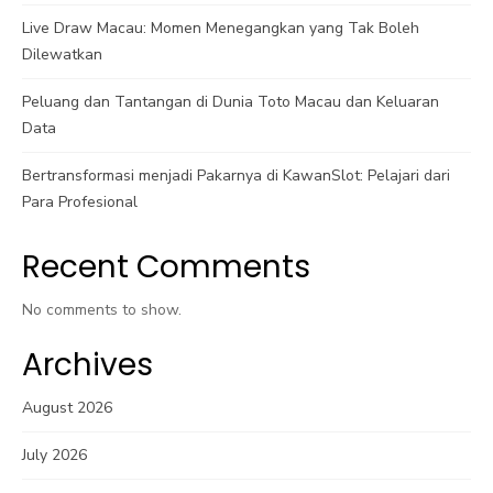
Live Draw Macau: Momen Menegangkan yang Tak Boleh
Dilewatkan
Peluang dan Tantangan di Dunia Toto Macau dan Keluaran
Data
Bertransformasi menjadi Pakarnya di KawanSlot: Pelajari dari
Para Profesional
Recent Comments
No comments to show.
Archives
August 2026
July 2026