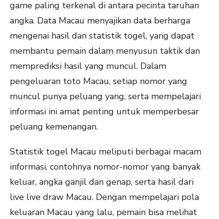
game paling terkenal di antara pecinta taruhan
angka. Data Macau menyajikan data berharga
mengenai hasil dan statistik togel, yang dapat
membantu pemain dalam menyusun taktik dan
memprediksi hasil yang muncul. Dalam
pengeluaran toto Macau, setiap nomor yang
muncul punya peluang yang, serta mempelajari
informasi ini amat penting untuk memperbesar
peluang kemenangan.
Statistik togel Macau meliputi berbagai macam
informasi, contohnya nomor-nomor yang banyak
keluar, angka ganjil dan genap, serta hasil dari
live live draw Macau. Dengan mempelajari pola
keluaran Macau yang lalu, pemain bisa melihat