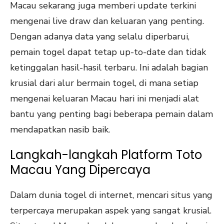
Macau sekarang juga memberi update terkini
mengenai live draw dan keluaran yang penting.
Dengan adanya data yang selalu diperbarui,
pemain togel dapat tetap up-to-date dan tidak
ketinggalan hasil-hasil terbaru. Ini adalah bagian
krusial dari alur bermain togel, di mana setiap
mengenai keluaran Macau hari ini menjadi alat
bantu yang penting bagi beberapa pemain dalam
mendapatkan nasib baik.
Langkah-langkah Platform Toto
Macau Yang Dipercaya
Dalam dunia togel di internet, mencari situs yang
terpercaya merupakan aspek yang sangat krusial.