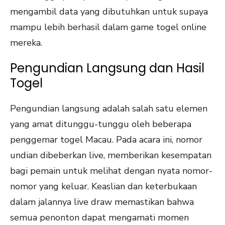
mengambil data yang dibutuhkan untuk supaya
mampu lebih berhasil dalam game togel online
mereka.
Pengundian Langsung dan Hasil
Togel
Pengundian langsung adalah salah satu elemen
yang amat ditunggu-tunggu oleh beberapa
penggemar togel Macau. Pada acara ini, nomor
undian dibeberkan live, memberikan kesempatan
bagi pemain untuk melihat dengan nyata nomor-
nomor yang keluar. Keaslian dan keterbukaan
dalam jalannya live draw memastikan bahwa
semua penonton dapat mengamati momen