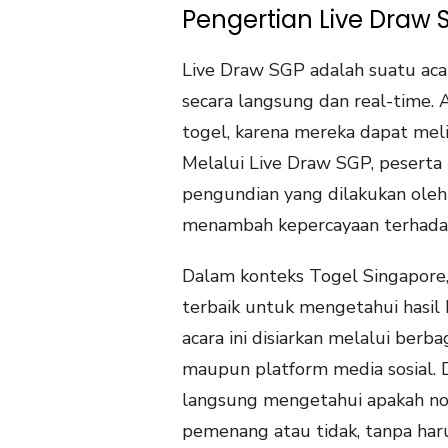
Pengertian Live Draw 
Live Draw SGP adalah suatu aca
secara langsung dan real-time. A
togel, karena mereka dapat meli
Melalui Live Draw SGP, peserta
pengundian yang dilakukan oleh
menambah kepercayaan terhadap 
Dalam konteks Togel Singapore,
terbaik untuk mengetahui hasil 
acara ini disiarkan melalui berba
maupun platform media sosial. 
langsung mengetahui apakah no
pemenang atau tidak, tanpa ha