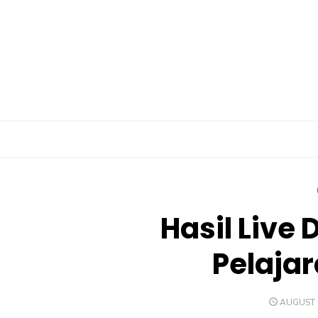
Skip
to
content
Hasil Live 
Pelajar
POSTED
AUGUST 2
ON