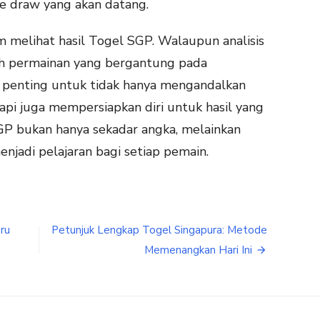
ve draw yang akan datang.
am melihat hasil Togel SGP. Walaupun analisis
h permainan yang bergantung pada
, penting untuk tidak hanya mengandalkan
tapi juga mempersiapkan diri untuk hasil yang
SGP bukan hanya sekadar angka, melainkan
njadi pelajaran bagi setiap pemain.
ru
Petunjuk Lengkap Togel Singapura: Metode
Memenangkan Hari Ini