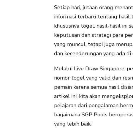
Setiap hari, jutaan orang mena
informasi terbaru tentang hasil 
khususnya togel, hasil-hasil in
keputusan dan strategi para pem
yang muncul, tetapi juga meru
dan kecenderungan yang ada di
Melalui Live Draw Singapore, pe
nomor togel yang valid dan res
pemain karena semua hasil disia
artikel ini, kita akan mengeksplo
pelajaran dari pengalaman berm
bagaimana SGP Pools beropera
yang lebih baik.