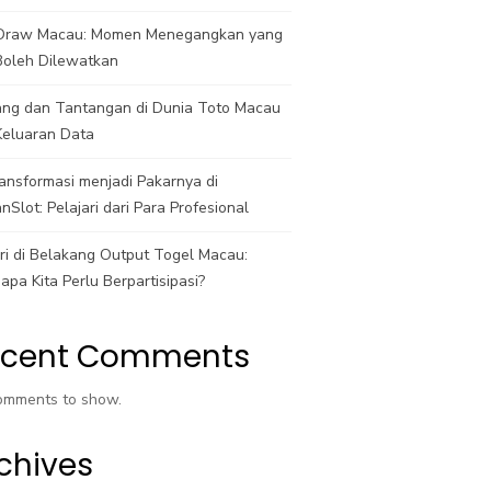
 Draw Macau: Momen Menegangkan yang
Boleh Dilewatkan
ang dan Tantangan di Dunia Toto Macau
Keluaran Data
ansformasi menjadi Pakarnya di
Slot: Pelajari dari Para Profesional
ri di Belakang Output Togel Macau:
pa Kita Perlu Berpartisipasi?
ecent Comments
omments to show.
chives