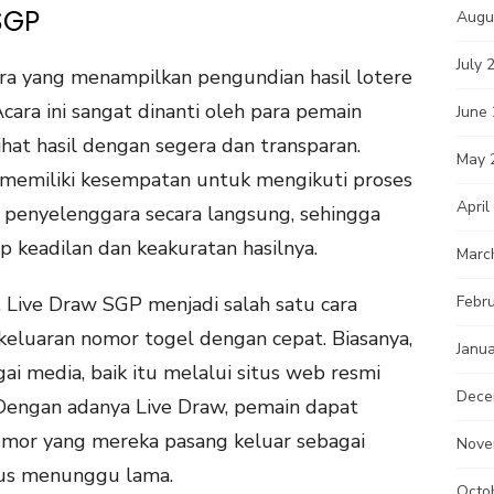
SGP
Augu
July 
ra yang menampilkan pengundian hasil lotere
cara ini sangat dinanti oleh para pemain
June
hat hasil dengan segera dan transparan.
May 
 memiliki kesempatan untuk mengikuti proses
April
 penyelenggara secara langsung, sehingga
keadilan dan keakuratan hasilnya.
Marc
 Live Draw SGP menjadi salah satu cara
Febr
keluaran nomor togel dengan cepat. Biasanya,
Janu
gai media, baik itu melalui situs web resmi
Dece
Dengan adanya Live Draw, pemain dapat
mor yang mereka pasang keluar sebagai
Nove
rus menunggu lama.
Octo