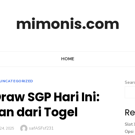
mimonis.com
HOME
UNCATEGORIZED
Sear
Draw SGP Hari Ini:
an dari Togel
Re
Slot
Author
safASFsf231
4, 2025
Opsi 