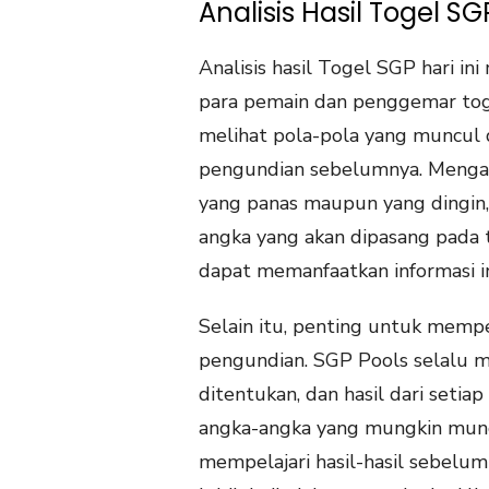
Analisis Hasil Togel SG
Analisis hasil Togel SGP hari i
para pemain dan penggemar togel
melihat pola-pola yang muncul 
pengundian sebelumnya. Mengam
yang panas maupun yang dingi
angka yang akan dipasang pada 
dapat memanfaatkan informasi i
Selain itu, penting untuk mem
pengundian. SGP Pools selalu m
ditentukan, dan hasil dari seti
angka-angka yang mungkin munc
mempelajari hasil-hasil sebelu