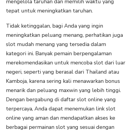
mengelola taruhan dan memilih waktu yang
tepat untuk meningkatkan taruhan.
Tidak ketinggalan, bagi Anda yang ingin
meningkatkan peluang menang, perhatikan juga
slot mudah menang yang tersedia dalam
kategori ini. Banyak pemain berpengalaman
merekomendasikan untuk mencoba slot dari luar
negeri, seperti yang berasal dari Thailand atau
Kamboja, karena sering kali menawarkan bonus
menarik dan peluang maxwin yang lebih tinggi.
Dengan bergabung di daftar slot online yang
terpercaya, Anda dapat menemukan link slot
online yang aman dan mendapatkan akses ke
berbagai permainan slot yang sesuai dengan