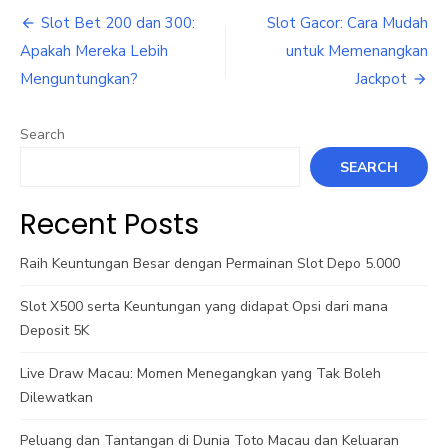
Post
Slot Bet 200 dan 300:
Slot Gacor: Cara Mudah
navigation
Apakah Mereka Lebih
untuk Memenangkan
Menguntungkan?
Jackpot
Search
SEARCH
Recent Posts
Raih Keuntungan Besar dengan Permainan Slot Depo 5.000
Slot X500 serta Keuntungan yang didapat Opsi dari mana
Deposit 5K
Live Draw Macau: Momen Menegangkan yang Tak Boleh
Dilewatkan
Peluang dan Tantangan di Dunia Toto Macau dan Keluaran