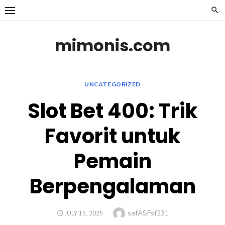
Skip
to
content
mimonis.com
UNCATEGORIZED
Slot Bet 400: Trik
Favorit untuk
Pemain
Berpengalaman
Author
safASFsf231
POSTED
JULY 15, 2025
ON