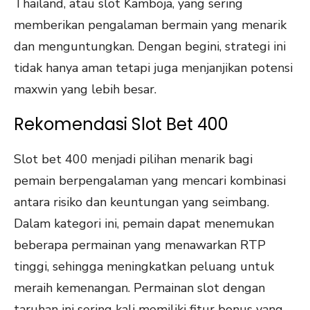
Thailand, atau slot Kamboja, yang sering
memberikan pengalaman bermain yang menarik
dan menguntungkan. Dengan begini, strategi ini
tidak hanya aman tetapi juga menjanjikan potensi
maxwin yang lebih besar.
Rekomendasi Slot Bet 400
Slot bet 400 menjadi pilihan menarik bagi
pemain berpengalaman yang mencari kombinasi
antara risiko dan keuntungan yang seimbang.
Dalam kategori ini, pemain dapat menemukan
beberapa permainan yang menawarkan RTP
tinggi, sehingga meningkatkan peluang untuk
meraih kemenangan. Permainan slot dengan
taruhan ini sering kali memiliki fitur bonus yang