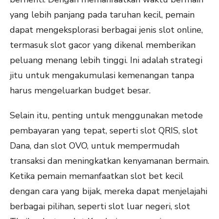
yang lebih panjang pada taruhan kecil, pemain
dapat mengeksplorasi berbagai jenis slot online,
termasuk slot gacor yang dikenal memberikan
peluang menang lebih tinggi. Ini adalah strategi
jitu untuk mengakumulasi kemenangan tanpa
harus mengeluarkan budget besar.
Selain itu, penting untuk menggunakan metode
pembayaran yang tepat, seperti slot QRIS, slot
Dana, dan slot OVO, untuk mempermudah
transaksi dan meningkatkan kenyamanan bermain.
Ketika pemain memanfaatkan slot bet kecil
dengan cara yang bijak, mereka dapat menjelajahi
berbagai pilihan, seperti slot luar negeri, slot