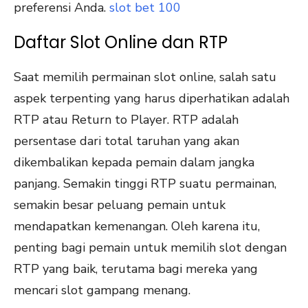
preferensi Anda.
slot bet 100
Daftar Slot Online dan RTP
Saat memilih permainan slot online, salah satu
aspek terpenting yang harus diperhatikan adalah
RTP atau Return to Player. RTP adalah
persentase dari total taruhan yang akan
dikembalikan kepada pemain dalam jangka
panjang. Semakin tinggi RTP suatu permainan,
semakin besar peluang pemain untuk
mendapatkan kemenangan. Oleh karena itu,
penting bagi pemain untuk memilih slot dengan
RTP yang baik, terutama bagi mereka yang
mencari slot gampang menang.