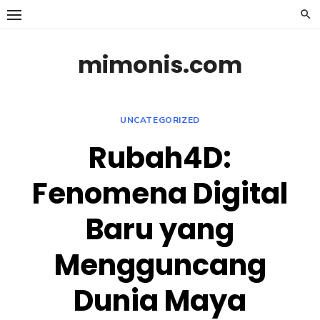
Skip
to
content
mimonis.com
UNCATEGORIZED
Rubah4D:
Fenomena Digital
Baru yang
Mengguncang
Dunia Maya