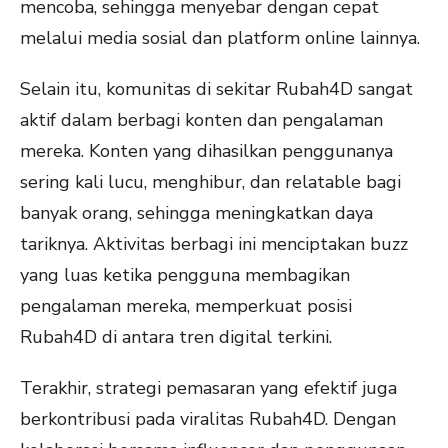
mencoba, sehingga menyebar dengan cepat
melalui media sosial dan platform online lainnya.
Selain itu, komunitas di sekitar Rubah4D sangat
aktif dalam berbagi konten dan pengalaman
mereka. Konten yang dihasilkan penggunanya
sering kali lucu, menghibur, dan relatable bagi
banyak orang, sehingga meningkatkan daya
tariknya. Aktivitas berbagi ini menciptakan buzz
yang luas ketika pengguna membagikan
pengalaman mereka, memperkuat posisi
Rubah4D di antara tren digital terkini.
Terakhir, strategi pemasaran yang efektif juga
berkontribusi pada viralitas Rubah4D. Dengan