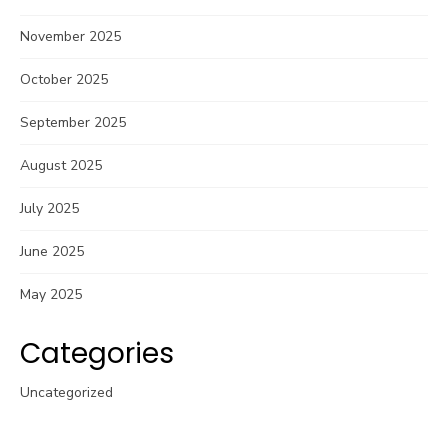
November 2025
October 2025
September 2025
August 2025
July 2025
June 2025
May 2025
Categories
Uncategorized