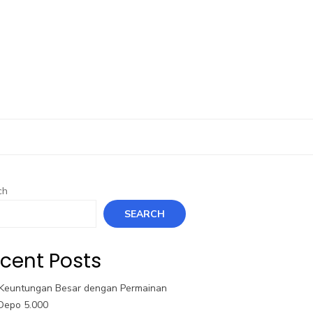
ch
SEARCH
cent Posts
 Keuntungan Besar dengan Permainan
 Depo 5.000