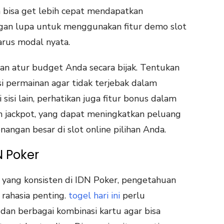
a bisa get lebih cepat mendapatkan
ngan lupa untuk menggunakan fitur demo slot
arus modal nyata.
dan atur budget Anda secara bijak. Tentukan
i permainan agar tidak terjebak dalam
sisi lain, perhatikan juga fitur bonus dalam
an jackpot, yang dapat meningkatkan peluang
ngan besar di slot online pilihan Anda.
N Poker
yang konsisten di IDN Poker, pengetahuan
rahasia penting.
togel hari ini
perlu
dan berbagai kombinasi kartu agar bisa