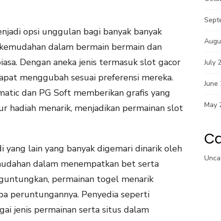
Sept
menjadi opsi unggulan bagi banyak banyak
Augu
an kemudahan dalam bermain bermain dan
asa. Dengan aneka jenis termasuk slot gacor
July 
apat menggubah sesuai preferensi mereka.
June
matic dan PG Soft memberikan grafis yang
May 
ur hadiah menarik, menjadikan permainan slot
Ca
i yang lain yang banyak digemari dinarik oleh
Unca
udahan dalam menempatkan bet serta
untungkan, permainan togel menarik
a peruntungannya. Penyedia seperti
i jenis permainan serta situs dalam