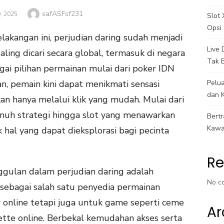
Author
safASFsf231
D
, 2025
Slot
Opsi 
akangan ini, perjudian daring sudah menjadi
Live
aling dicari secara global, termasuk di negara
Tak 
ai pilihan permainan mulai dari poker IDN
, pemain kini dapat menikmati sensasi
Pelu
dan 
n hanya melalui klik yang mudah. Mulai dari
nuh strategi hingga slot yang menawarkan
Bertr
Kawan
hal yang dapat dieksplorasi bagi pecinta
R
nggulan dalam perjudian daring adalah
No c
 sebagai salah satu penyedia permainan
r online tetapi juga untuk game seperti ceme
Ar
lette online. Berbekal kemudahan akses serta