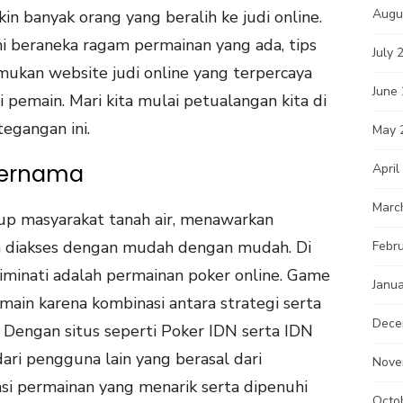
Augu
in banyak orang yang beralih ke judi online.
ahi beraneka ragam permainan yang ada, tips
July 
mukan website judi online yang terpercaya
June
pemain. Mari kita mulai petualangan kita di
tegangan ini.
May 
Ternama
April
Marc
gkup masyarakat tanah air, menawarkan
 diakses dengan mudah dengan mudah. Di
Febr
 diminati adalah permainan poker online. Game
Janu
in karena kombinasi antara strategi serta
Dece
 Dengan situs seperti Poker IDN serta IDN
ari pengguna lain yang berasal dari
Nove
i permainan yang menarik serta dipenuhi
Octo