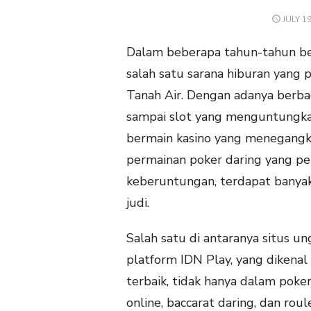
POSTE
JULY 19
ON
Dalam beberapa tahun-tahun bel
salah satu sarana hiburan yang p
Tanah Air. Dengan adanya berbag
sampai slot yang menguntungkan
bermain kasino yang menegangka
permainan poker daring yang pe
keberuntungan, terdapat banyak 
judi.
Salah satu di antaranya situs u
platform IDN Play, yang dikenal
terbaik, tidak hanya dalam poke
online, baccarat daring, dan rou