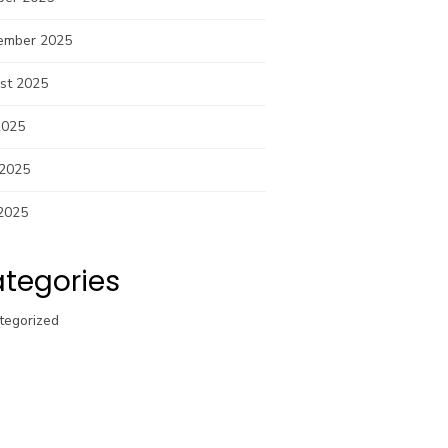
ember 2025
st 2025
2025
 2025
2025
tegories
tegorized