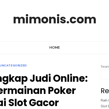
mimonis.com
HOME
UNCATEGORIZED
Sear
gkap Judi Online:
Permainan Poker
Re
 Slot Gacor
Raih
Slot