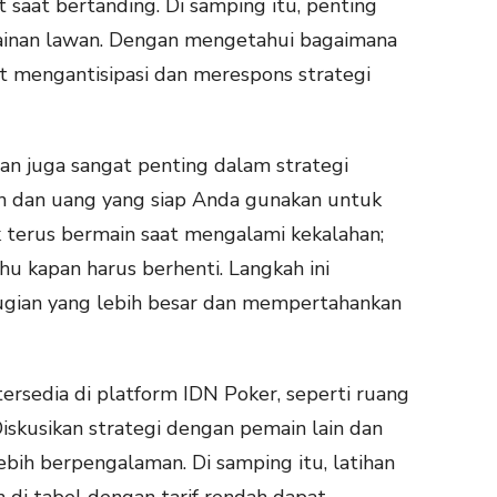
saat bertanding. Di samping itu, penting
mainan lawan. Dengan mengetahui bagaimana
 mengantisipasi dan merespons strategi
an juga sangat penting dalam strategi
n dan uang yang siap Anda gunakan untuk
k terus bermain saat mengalami kekalahan;
ahu kapan harus berhenti. Langkah ini
ian yang lebih besar dan mempertahankan
tersedia di platform IDN Poker, seperti ruang
Diskusikan strategi dengan pemain lain dan
ebih berpengalaman. Di samping itu, latihan