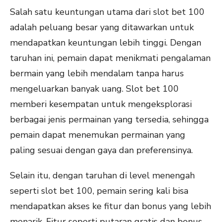
Salah satu keuntungan utama dari slot bet 100
adalah peluang besar yang ditawarkan untuk
mendapatkan keuntungan lebih tinggi. Dengan
taruhan ini, pemain dapat menikmati pengalaman
bermain yang lebih mendalam tanpa harus
mengeluarkan banyak uang. Slot bet 100
memberi kesempatan untuk mengeksplorasi
berbagai jenis permainan yang tersedia, sehingga
pemain dapat menemukan permainan yang
paling sesuai dengan gaya dan preferensinya.
Selain itu, dengan taruhan di level menengah
seperti slot bet 100, pemain sering kali bisa
mendapatkan akses ke fitur dan bonus yang lebih
menarik. Fitur seperti putaran gratis dan bonus