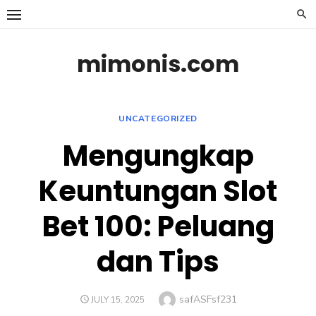
Skip
to
content
mimonis.com
UNCATEGORIZED
Mengungkap
Keuntungan Slot
Bet 100: Peluang
dan Tips
Author
safASFsf231
POSTED
JULY 15, 2025
ON