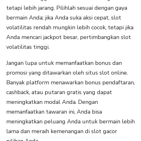
tetapi lebih jarang. Pilihlah sesuai dengan gaya
bermain Anda; jika Anda suka aksi cepat, slot
volatilitas rendah mungkin lebih cocok, tetapi jika
Anda mencari jackpot besar, pertimbangkan slot
volatilitas tinggi.
Jangan lupa untuk memanfaatkan bonus dan
promosi yang ditawarkan oleh situs slot online.
Banyak platform menawarkan bonus pendaftaran,
cashback, atau putaran gratis yang dapat
meningkatkan modal Anda. Dengan
memanfaatkan tawaran ini, Anda bisa
meningkatkan peluang Anda untuk bermain lebih
lama dan meraih kemenangan di slot gacor