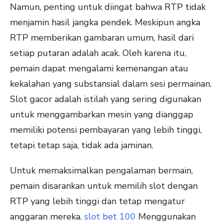
Namun, penting untuk diingat bahwa RTP tidak
menjamin hasil jangka pendek. Meskipun angka
RTP memberikan gambaran umum, hasil dari
setiap putaran adalah acak. Oleh karena itu,
pemain dapat mengalami kemenangan atau
kekalahan yang substansial dalam sesi permainan.
Slot gacor adalah istilah yang sering digunakan
untuk menggambarkan mesin yang dianggap
memiliki potensi pembayaran yang lebih tinggi,
tetapi tetap saja, tidak ada jaminan.
Untuk memaksimalkan pengalaman bermain,
pemain disarankan untuk memilih slot dengan
RTP yang lebih tinggi dan tetap mengatur
anggaran mereka.
slot bet 100
Menggunakan