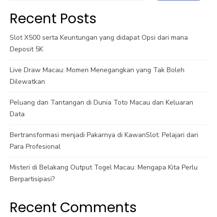
Recent Posts
Slot X500 serta Keuntungan yang didapat Opsi dari mana
Deposit 5K
Live Draw Macau: Momen Menegangkan yang Tak Boleh
Dilewatkan
Peluang dan Tantangan di Dunia Toto Macau dan Keluaran
Data
Bertransformasi menjadi Pakarnya di KawanSlot: Pelajari dari
Para Profesional
Misteri di Belakang Output Togel Macau: Mengapa Kita Perlu
Berpartisipasi?
Recent Comments