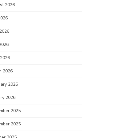
st 2026
2026
 2026
2026
 2026
h 2026
uary 2026
ary 2026
mber 2025
mber 2025
ber 2025