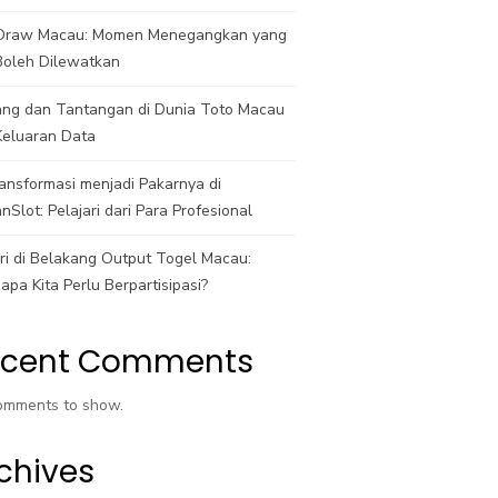
 Draw Macau: Momen Menegangkan yang
Boleh Dilewatkan
ang dan Tantangan di Dunia Toto Macau
Keluaran Data
ansformasi menjadi Pakarnya di
Slot: Pelajari dari Para Profesional
ri di Belakang Output Togel Macau:
pa Kita Perlu Berpartisipasi?
ecent Comments
omments to show.
chives