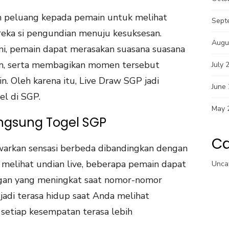
n peluang kepada pemain untuk melihat
Sept
ka si pengundian menuju kesuksesan.
Augu
i, pemain dapat merasakan suasana suasana
an, serta membagikan momen tersebut
July 
n. Oleh karena itu, Live Draw SGP jadi
June
l di SGP.
May 
ngsung Togel SGP
Ca
warkan sensasi berbeda dibandingkan dengan
n melihat undian live, beberapa pemain dapat
Unca
gan yang meningkat saat nomor-nomor
 jadi terasa hidup saat Anda melihat
 setiap kesempatan terasa lebih