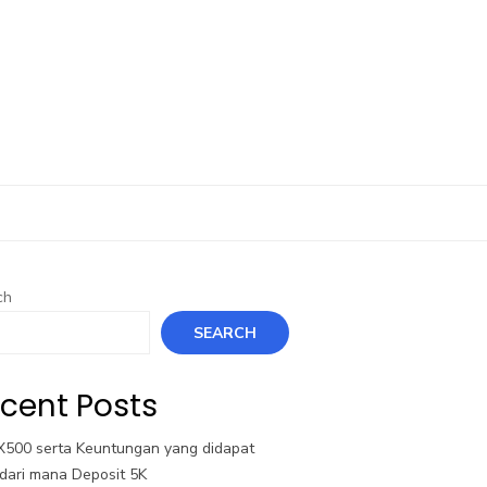
ch
SEARCH
cent Posts
 X500 serta Keuntungan yang didapat
dari mana Deposit 5K