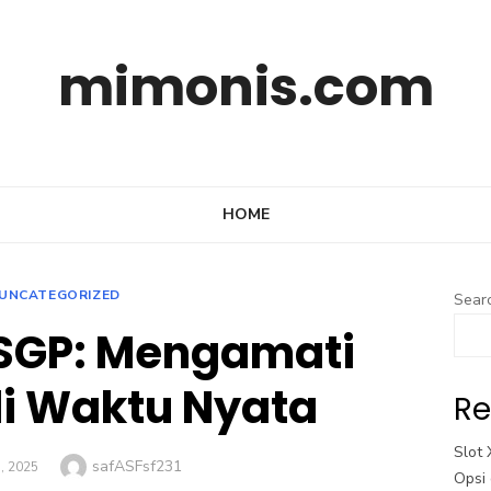
mimonis.com
HOME
UNCATEGORIZED
Sear
 SGP: Mengamati
i Waktu Nyata
Re
Slot
Author
safASFsf231
D
, 2025
Opsi 