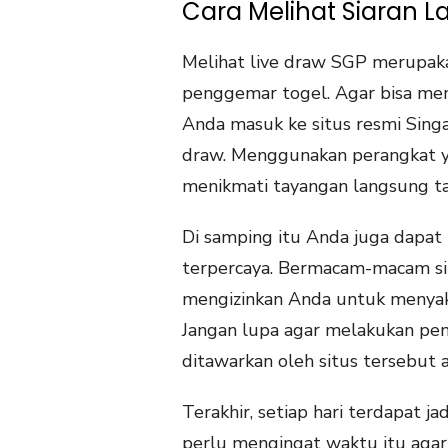
Cara Melihat Siaran 
Melihat live draw SGP merupak
penggemar togel. Agar bisa me
Anda masuk ke situs resmi Sing
draw. Menggunakan perangkat ya
menikmati tayangan langsung tanp
Di samping itu Anda juga dapat 
terpercaya. Bermacam-macam sit
mengizinkan Anda untuk menyaks
Jangan lupa agar melakukan pe
ditawarkan oleh situs tersebut
Terakhir, setiap hari terdapat 
perlu mengingat waktu itu agar 