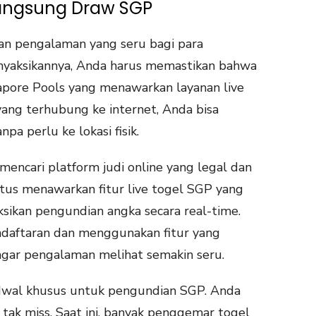
Langsung Draw SGP
an pengalaman yang seru bagi para
nyaksikannya, Anda harus memastikan bahwa
apore Pools yang menawarkan layanan live
ng terhubung ke internet, Anda bisa
a perlu ke lokasi fisik.
mencari platform judi online yang legal dan
us menawarkan fitur live togel SGP yang
ikan pengundian angka secara real-time.
ndaftaran dan menggunakan fitur yang
 agar pengalaman melihat semakin seru.
jadwal khusus untuk pengundian SGP. Anda
tak miss. Saat ini, banyak penggemar togel