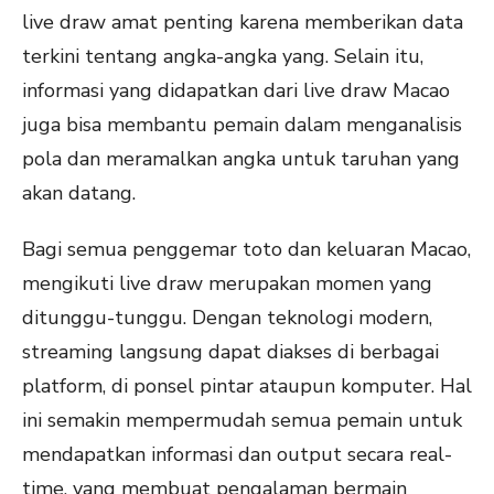
live draw amat penting karena memberikan data
terkini tentang angka-angka yang. Selain itu,
informasi yang didapatkan dari live draw Macao
juga bisa membantu pemain dalam menganalisis
pola dan meramalkan angka untuk taruhan yang
akan datang.
Bagi semua penggemar toto dan keluaran Macao,
mengikuti live draw merupakan momen yang
ditunggu-tunggu. Dengan teknologi modern,
streaming langsung dapat diakses di berbagai
platform, di ponsel pintar ataupun komputer. Hal
ini semakin mempermudah semua pemain untuk
mendapatkan informasi dan output secara real-
time, yang membuat pengalaman bermain