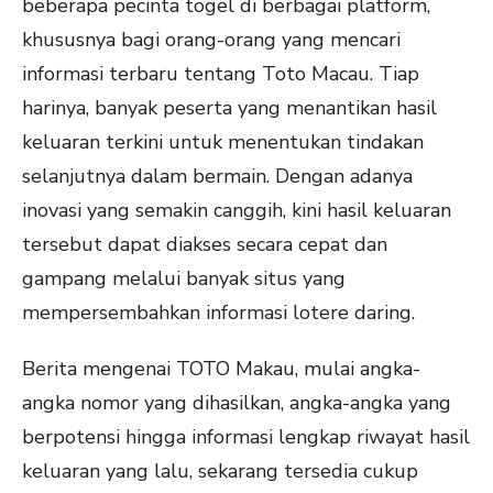
beberapa pecinta togel di berbagai platform,
khususnya bagi orang-orang yang mencari
informasi terbaru tentang Toto Macau. Tiap
harinya, banyak peserta yang menantikan hasil
keluaran terkini untuk menentukan tindakan
selanjutnya dalam bermain. Dengan adanya
inovasi yang semakin canggih, kini hasil keluaran
tersebut dapat diakses secara cepat dan
gampang melalui banyak situs yang
mempersembahkan informasi lotere daring.
Berita mengenai TOTO Makau, mulai angka-
angka nomor yang dihasilkan, angka-angka yang
berpotensi hingga informasi lengkap riwayat hasil
keluaran yang lalu, sekarang tersedia cukup