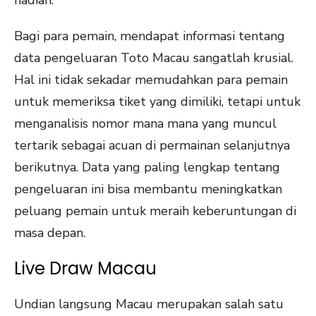
hadiah.
Bagi para pemain, mendapat informasi tentang
data pengeluaran Toto Macau sangatlah krusial.
Hal ini tidak sekadar memudahkan para pemain
untuk memeriksa tiket yang dimiliki, tetapi untuk
menganalisis nomor mana mana yang muncul
tertarik sebagai acuan di permainan selanjutnya
berikutnya. Data yang paling lengkap tentang
pengeluaran ini bisa membantu meningkatkan
peluang pemain untuk meraih keberuntungan di
masa depan.
Live Draw Macau
Undian langsung Macau merupakan salah satu